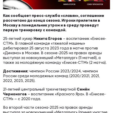
Суп
Поп
Сбо
ОТПРАВИТЬ
Регионы
Как сообщает пресс-служба «славян», соглашение
рассчитано до конца сезона. Игроки прилетели в
Выс
Пра
Рус
Москву в понедельник утром и в среду проведут
Сборные
первую тренировку с командой.
25-летний хукер
Никита Егоров
– воспитанник «Енисея-
Лиг
Нац
СТМ». В главной команде «тяжелой машины»
Антидопинг
ЖЕНС
дебютировал 25 августа 2023 года в матче против
«Динамо» в Москве. В сезоне-2025 на правах аренды
выступал за новокузнецкий «Металлург» (11 матчей), а
Чем
Кон
также за молодёжную команду «Енисея-СТМ» (2 матча).
Магазин
Сбо
ком
Достижения:
чемпион России 2023/2024, чемпион
России среди молодежных команд (2020/2021, 2021,
Кубо
2022, 2023, 2025).
Контакты
Сбо
21-летний центральный трехчетвертной
Семён
РЕГБИ
Черноногов
– воспитанник «Красного Яра». В «Енисее-
Высш
СТМ» — с 2020 года.
Ист
Во второй части сезона-2025 на правах аренды
выступал за новокузнецкий «Металлург» (принял участие