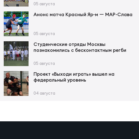
Фед
05 августа
регб
Анонс матча Красный Яр-м ー МАР-Слава
Экс
Пер
05 августа
Фон
Студенческие отряды Москвы
познакомились с бесконтактным регби
Перв
05 августа
ПРОГ
Проект «Выходи играть» вышел на
Перв
федеральный уровень
Ака
04 августа
Все
по р
Нов
ЮНОШ
Зай