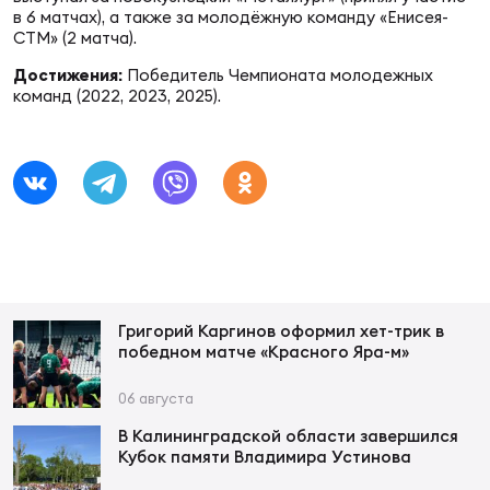
Фин
в 6 матчах), а также за молодёжную команду «Енисея-
СТМ» (2 матча).
Цен
Достижения:
Победитель Чемпионата молодежных
Фин
команд (2022, 2023, 2025).
Дет
ЖЕНС
Сту
Чем
Рег
стр
Григорий Каргинов оформил хет-трик в
Чем
победном матче «Красного Яра-м»
Все
06 августа
Кубо
В Калининградской области завершился
Кубок памяти Владимира Устинова
Суд