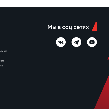
молодежной сборных России.
В числе достижений игрока —
призовые места на
первенстве России…
Мы в соц сетях