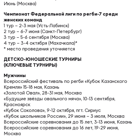
Фед
Июнь (Москва)
регб
Чемпионат Федеральной лиги по регби-7 среди
Экс
женских команд
1 тур – 2-3 мая (Усть-Лабинск)
Пер
2 тур – 6-7 июня (Санкт-Петербург)
3 тур – 5-6 сентября (Москва)
Фон
4 тур – 3-4 октября (Махачкала)*
* место проведения уточняется
Перв
ДЕТСКО-ЮНОШЕСКИЕ ТУРНИРЫ
(КЛЮЧЕВЫЕ ТУРНИРЫ)
ПРОГ
Перв
Мужчины
Всероссийский фестиваль по регби «Кубок Казанского
Кремля» 15-18 мая, Казань
Ака
«Золотой Овал», 28-31 мая, Москва
Все
«Будущие звёзды овального мяча», 10-13 сентября,
по р
Красноярск
Нов
«Кубок Соколова», 9-12 октября, пгт. Сириус
«Кубок школьников России», 29 июня – 3 июля, Москва
Всероссийские соревнования до 15 лет, 3-13 июня, Казань
Всероссийские соревнования до 16 лет, 19-29 июня,
ЮНОШ
Зай
Москва