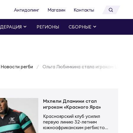
Антидопинг
Магазин
Контакты
ДЕРАЦИЯ
РЕГИОНЫ
СБОРНЫЕ
Новости регби
Ольга Любимкина стала игроком ЦСКА
Мхлели Дламини стал
игроком «Красного Яра»
Красноярский клуб усилил
первую линию 32-летним
южноафриканским регбистом