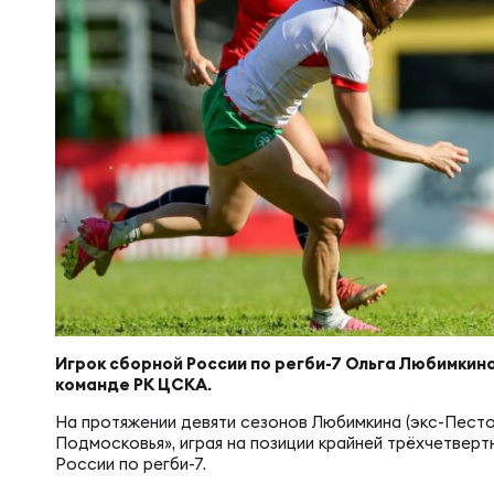
Суп
Поп
Сбо
Регионы
Выс
Пра
Рус
Сборные
Лиг
Нац
Антидопинг
ЖЕНС
Чем
Кон
Магазин
Сбо
Кубо
Контакты
РЕГБИ
Сбо
Игрок сборной России по регби-7 Ольга Любимкин
команде РК ЦСКА.
Высш
На протяжении девяти сезонов Любимкина (экс-Песто
Ист
Подмосковья», играя на позиции крайней трёхчетверт
России по регби-7.