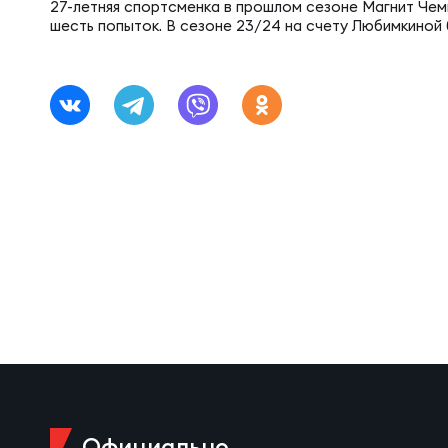
Фин
27-летняя спортсменка в прошлом сезоне Магнит Чем
Цен
шесть попыток. В сезоне 23/24 на счету Любимкиной 
Фин
Дет
ЖЕНС
Сту
Чем
Рег
Чем
Все
Суд
Кубо
Официально