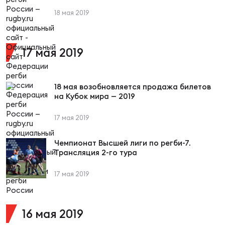
Фин
18 мая 2019
Цен
Фин
17 мая 2019
Дет
ЖЕНС
18 мая возобновляется продажа билетов
Сту
на Кубок мира — 2019
Чем
17 мая 2019
Рег
Чемпионат Высшей лиги по регби-7.
стр
Трансляция 2-го тура
Чем
17 мая 2019
Все
Кубо
16 мая 2019
Суд