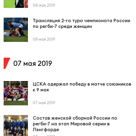
Чем
08 мая 2019
сне
Трансляция 2-го тура чемпионата России
по регби-7 среди женщин
Чем
сне
08 мая 2019
Кубо
07 мая 2019
Муж
ЦСКА одержал победу в матче союзников
Кубо
к 9 мая
Жен
07 мая 2019
Состав женской сборной России по
регби-7 на этап Мировой серии в
Лэнгфорде