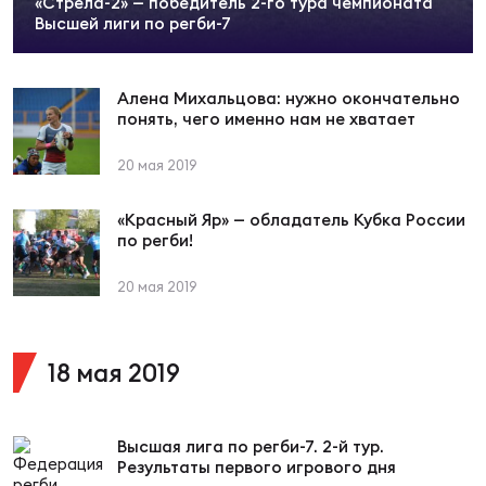
«Стрела-2» — победитель 2-го тура чемпионата
Суп
Поп
Сбо
Высшей лиги по регби-7
ОТПРАВИТЬ
Регионы
Алена Михальцова: нужно окончательно
Выс
Пра
Рус
Сборные
понять, чего именно нам не хватает
20 мая 2019
Лиг
Нац
Антидопинг
ЖЕНС
«Красный Яр» — обладатель Кубка России
по регби!
Чем
Кон
Магазин
Сбо
ком
20 мая 2019
Кубо
Контакты
Сбо
18 мая 2019
РЕГБИ
Высш
Высшая лига по регби-7. 2-й тур.
Ист
Результаты первого игрового дня