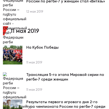
России по регби-7 у женщин стал «Витязь»
Зак
Перв
12 мая 2019
Пра
Пер
11 мая 2019
Ант
Все
На Кубок Победы
Все
11 мая 2019
Трансляция 5-го этапа Мировой серии по
регби-7 среди женщин
ДРУГ
11 мая 2019
Про
Результаты первого игрового дня 2-го
202
тура чемпионата России по регби-7 среди