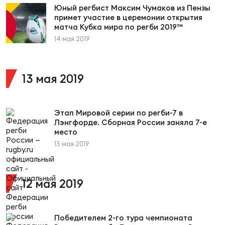
Юный регбист Максим Чумаков из Пензы
примет участие в церемонии открытия
матча Кубка мира по регби 2019™
Юно
Еди
14 мая 2019
про
Пер
13 мая 2019
ОФИЦ
Пер
Этап Мировой серии по регби-7 в
Лэнгфорде. Сборная России заняла 7-е
Зал
место
Пер
13 мая 2019
Айд
Перв
12 мая 2019
Док
Пер
Победителем 2-го тура чемпионата