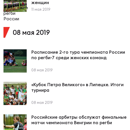
женщин
11 мая 2019
Чем
рег
08 мая 2019
Чем
Расписание 2-го тура чемпионата России
рег
по регби-7 среди женских команд
08 мая 2019
Куб
Муж
«Кубок Петра Великого» в Липецке. Итоги
турнира
Куб
08 мая 2019
Жен
Российские арбитры обслужат финальные
матчи чемпионата Венгрии по регби