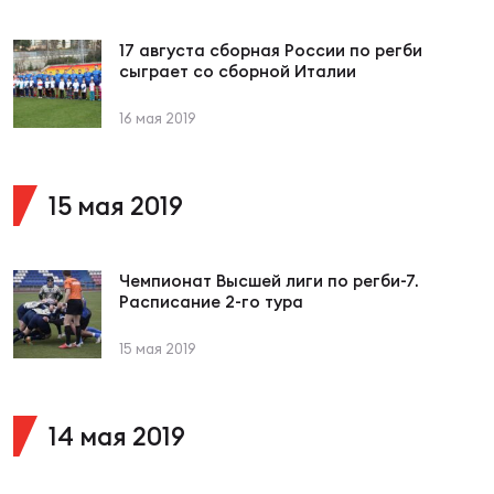
Фед
регб
17 августа сборная России по регби
Экс
сыграет со сборной Италии
Пер
16 мая 2019
Фон
Перв
15 мая 2019
ПРОГ
Перв
Чемпионат Высшей лиги по регби-7.
Расписание 2-го тура
Ака
Все
15 мая 2019
по р
Нов
14 мая 2019
ЮНОШ
Зай