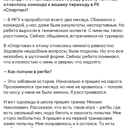
Фед
отнеслась команда к вашему переходу в РК
регб
«Спартак»?
Экс
— В МГУ я проработал всего два месяца. Сблизился с
командой, у нас даже были результаты, неспортивные. Но
Пер
ребята выросли в техническом аспекте. С ними мы тепло
Фон
расстались. Сейчас общаемся, встречаемся на турнирах.
В «Спартаке» к этому отнеслись немного ревностно.
Перв
Задавали неудобные вопросы, были подколы. Но это все
незлобно, в шуточной форме. Сейчас ребята понимают,
что я полностью с ними, и уверен, что надолго.
ПРОГ
Перв
— Как попали в регби?
— Это забавная история. Изначально я пришёл на каратэ.
Ака
Прозанимался три месяца, но мне не нравилось – попали
Все
по носу, у меня не было кимоно. Я расстраивался.
по р
И вот однажды в школу пришёл тренер Михаил
Нов
Николаевич. Рассказал, что есть такая игра – регби, где
есть овальный мяч, надо бегать и заносить попытки. Мне
стало любопытно. Я пришёл и на первой тренировке
ЮНОШ
Зай
занёс попытку. Мне понравилось и я остался. То есть