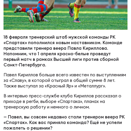
Суп
Поп
Сбо
ОТПРАВИТЬ
Регионы
Выс
Пра
Рус
Сборные
18 февраля тренерский штаб мужской команды РК
«Спартак» пополнился новым наставником. Команде
Лиг
Нац
представили тренера веера Павла Кириллова.
Антидопинг
Напомним, что 1 апреля красно-белые проведут
ЖЕНС
первый матч в рамках Высшей лиги против сборной
Санкт-Петербурга.
Чем
Кон
Магазин
Павел Кириллов больше всего известен по выступлениям
Сбо
ком
за «Славу», в которой отыграл в общей сумме 8 лет.
Также выступал за «Красный Яр» и «Металлург».
Кубо
Контакты
В интервью пресс-службе клуба Кириллов рассказал о
Сбо
приходе в регби, выборе «Спартака», планах на
РЕГБИ
тренерскую работу и немного о личном.
Высш
— Павел, вы совсем недавно стали тренером веера РК
«Спартак». Как вас приняла команда? Ещё не успели
Ист
пожалеть о решении?