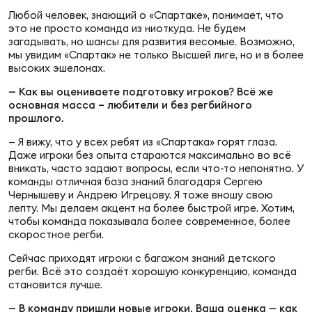
Зак
Любой человек, знающий о «Спартаке», понимает, что
Перв
это не просто команда из ниоткуда. Не будем
загадывать, но шансы для развития весомые. Возможно,
мы увидим «Спартак» не только Высшей лиге, но и в более
Пра
высоких эшелонах.
Пер
— Как вы оцениваете подготовку игроков? Всё же
основная масса – любители и без регбийного
Ант
прошлого.
Все
— Я вижу, что у всех ребят из «Спартака» горят глаза.
Даже игроки без опыта стараются максимально во всё
вникать, часто задают вопросы, если что-то непонятно. У
Все
команды отличная база знаний благодаря Сергею
Чернышеву и Андрею Игрецову. Я тоже вношу свою
лепту. Мы делаем акцент на более быстрой игре. Хотим,
чтобы команда показывала более современное, более
скоростное регби.
ДРУГ
Сейчас приходят игроки с багажом знаний детского
регби. Всё это создаёт хорошую конкуренцию, команда
становится лучше.
Про
202
— В команду пришли новые игроки. Ваша оценка — как