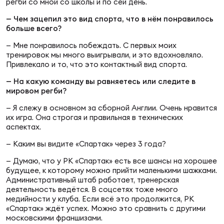
регби со мной со школы и по сей день.
— Чем зацепил это вид спорта, что в нём понравилось
Юно
Еди
больше всего?
про
— Мне понравилось побеждать. С первых моих
тренировок мы много выигрывали, и это вдохновляло.
Пер
Привлекало и то, что это контактный вид спорта.
— На какую команду вы равняетесь или следите в
ОФИЦ
мировом регби?
Пер
— Я слежу в основном за сборной Англии. Очень нравится
их игра. Она строгая и правильная в технических
Зал
аспектах.
Пер
— Каким вы видите «Спартак» через 3 года?
Айд
— Думаю, что у РК «Спартак» есть все шансы на хорошее
Перв
будущее, к которому можно прийти маленькими шажками.
Административный штаб работает, тренерская
деятельность ведётся. В соцсетях тоже много
Док
медийности у клуба. Если всё это продолжится, РК
Пер
«Спартак» ждёт успех. Можно это сравнить с другими
московскими франшизами.