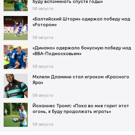
Чем
буду вспоминать спустя годы»
сне
08 августа
«Балтийский Шторм» одержал победу над
«Ротором»
Чем
сне
08 августа
«Динамо» одержало бонусную победу над
«ВВА-Подмосковьем»
Кубо
Муж
08 августа
Мхлели Дламини стал игроком «Красного
Яра»
Кубо
Жен
08 августа
Йоханнес Тромп: «Пока во мне горит этот
огонь, я буду продолжать играть»
08 августа