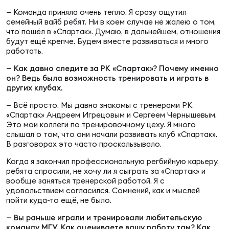
Фин
— Команда приняла очень тепло. Я сразу ощутил
семейный вайб ребят. Ни в коем случае не жалею о том,
Цен
что пошёл в «Спартак». Думаю, в дальнейшем, отношения
Фин
будут ещё крепче. Будем вместе развиваться и много
работать.
Дет
— Как давно следите за РК «Спартак»? Почему именно
он? Ведь была возможность тренировать и играть в
ЖЕНС
других клубах.
Сту
— Всё просто. Мы давно знакомы с тренерами РК
«Спартак» Андреем Игрецовым и Сергеем Чернышевым.
Чем
Это мои коллеги по тренировочному цеху. Я много
Рег
слышал о том, что они начали развивать клуб «Спартак».
В разговорах это часто проскальзывало.
стр
Чем
Когда я закончил профессиональную регбийную карьеру,
ребята спросили, не хочу ли я сыграть за «Спартак» и
вообще заняться тренерской работой. Я с
Все
удовольствием согласился. Сомнений, как и мыслей
Кубо
пойти куда-то ещё, не было.
— Вы раньше играли и тренировали любительскую
Суд
команду МГУ. Как оцениваете вашу работу там? Как