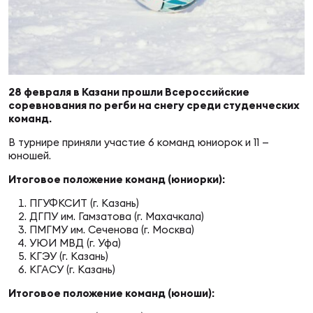
Суп
Поп
Сбо
ОТПРАВИТЬ
Регионы
Выс
Пра
Рус
Сборные
28 февраля в Казани прошли Всероссийские
соревнования по регби на снегу среди студенческих
Лиг
Нац
команд.
Антидопинг
ЖЕНС
В турнире приняли участие 6 команд юниорок и 11 —
юношей.
Чем
Кон
Магазин
Итоговое положение команд (юниорки):
Сбо
ком
ПГУФКСИТ (г. Казань)
Кубо
ДГПУ им. Гамзатова (г. Махачкала)
Контакты
Сбо
ПМГМУ им. Сеченова (г. Москва)
УЮИ МВД (г. Уфа)
РЕГБИ
КГЭУ (г. Казань)
Высш
КГАСУ (г. Казань)
Итоговое положение команд (юноши):
Ист