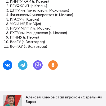
Фин
КНИТУ КАИ (г. Казань)
ПГУФКСИТ (г. Казань)
ДГПУ им. Гамзатова (г. Махачкала)
Цен
Финансовый университет (г. Москва)
Фин
КГАСУ (г. Казань)
УЮИ МВД (г. Уфа)
Дет
НИЯУ МИФИ (г. Москва)
РХТУ им. Менделеева (г. Москва)
ПГНИУ (г. Пермь)
ЖЕНС
ВолГУ (г. Волгоград)
Сту
ВолГАУ (г. Волгоград)
Чем
Рег
стр
Чем
Все
Кубо
Алексей Коннов стал игроком «Стрелы-Ак
Суд
Барс»