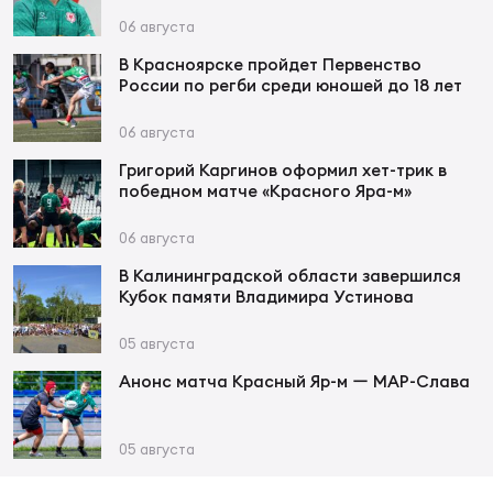
Фед
06 августа
регб
Экс
В Красноярске пройдет Первенство
России по регби среди юношей до 18 лет
Пер
06 августа
Фон
Григорий Каргинов оформил хет-трик в
Перв
победном матче «Красного Яра-м»
06 августа
ПРОГ
Перв
В Калининградской области завершился
Кубок памяти Владимира Устинова
Ака
Все
05 августа
по р
Анонс матча Красный Яр-м ー МАР-Слава
Нов
05 августа
ЮНОШ
Зай