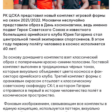
Суп
Поп
Сбо
ОТПРАВИТЬ
Регионы
РК ЦСКА представил новый комплект игровой формы
на сезон 2021/2022. Москвичи неслучайно
Выс
Пра
Рус
представили образ в День космонавтики, ведь именно
Сборные
подвиг Героя Советского Союза и известного
болельщика армейского клуба Юрия Гагарина стал
центральной темой экипировки спортсменов. В этом
Лиг
Нац
году первому полёту человека в космос исполняется
Антидопинг
ЖЕНС
60 лет!
За основу домашнего комплекта взят классический
Чем
Кон
образ с поперечными красно-синими полосами. Гостевой
Магазин
Сбо
ком
комплект выполнен в традиционных чёрных тонах,
которые визуально объединяют цвета космоса и фан-
Кубо
сектора армейского клуба. Третий комплект формы с
Контакты
оранжевым окрасом отсылает к классическому
Сбо
советскому скафандру СК-1, в котором Гагарин
РЕГБИ
отправился в первый в истории человечества полёт в
Высш
космическое пространство.
Фоновым изображением, связывающим все комплекты в
Ист
единую концепцию, используется паттерн, визуально