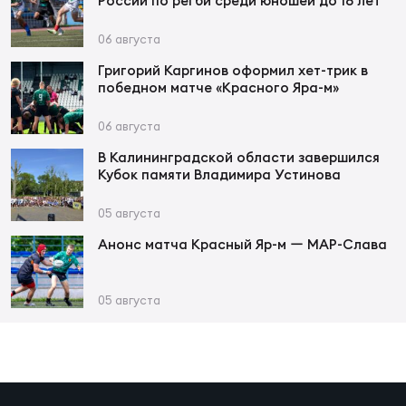
Фед
России по регби среди юношей до 18 лет
регб
06 августа
Экс
Григорий Каргинов оформил хет-трик в
победном матче «Красного Яра-м»
Пер
Фон
06 августа
Перв
В Калининградской области завершился
Кубок памяти Владимира Устинова
ПРОГ
05 августа
Перв
Анонс матча Красный Яр-м ー МАР-Слава
Ака
Все
05 августа
по р
Нов
ЮНОШ
Зай