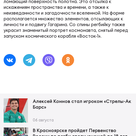
Фин
ломающий поверхность полотна. Это отсылка к
искажениям пространства и времени, а также к
неизведанности и загадочности вселенной. На форме
Цен
располагается множество элементов, отсылающих к
Фин
личности и подвигу Гагарина. Со спины регбийку также
украсит знаменитый портрет космонавта, снятый перед
запуском космического корабля «Восток-1».
Дет
ЖЕНС
Сту
Чем
Рег
стр
Чем
Алексей Коннов стал игроком «Стрелы-Ак
Барс»
Все
Кубо
06 августа
Суд
В Красноярске пройдет Первенство