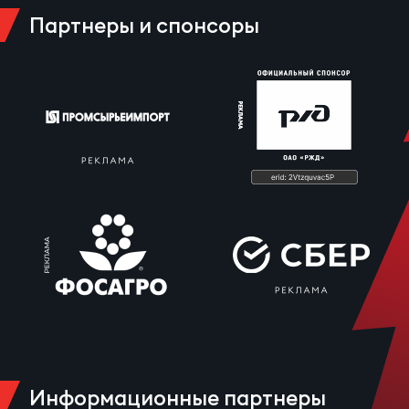
Партнеры и спонсоры
Чем
рег
Чем
рег
Куб
Муж
Куб
Жен
Информационные партнеры