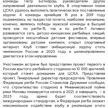
Фин
команды Петр Ботнараш, руководители других
направлений деятельности клуба. В спортивном плане
ЦСКА удалось выполнить практически все поставленные
Цен
задачи: 4 команды армейцев 15 раз в 2019 году
Фин
поднимались на пьедестал почета, наиболее значимыми,
конечно, являлись победы мужской команды в Высшей
лиге как по регби-15, так и по регби-7. Активно
Дет
развивается сеть детско-юношеских регбийных секций,
проводятся масштабные детские фестивали, впервые
ЖЕНС
организованы детские кэмпинги, открыт спортивный
Сту
интернат. Клуб ставит амбициозную задачу стать
чемпионом России в 2023 году и целенаправленно
двигается в этом направлении.
Чем
Рег
Участникам встречи был представлен проект первого в
России крытого регбийного стадиона на 10 000 зрителей,
стр
который станет домашним для ЦСКА. Представляя
Чем
проект, Генеральный директор-председатель Правления
Федерации регби России Станислав Дружинин сообщил,
Все
что строительство стадиона в Мневниковской пойме
Кубо
реки Москвы планируется начать в 2021, а завершить — в
2023 году, арена будет соответствовать
международным стандартам, и Федерация регби окажет
Суд
максимальное содействие клубу в реализации этого