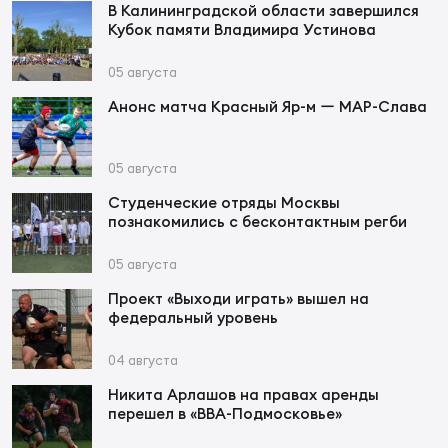
В Калининградской области завершился
Кубок памяти Владимира Устинова
Юно
Еди
05 августа
про
Анонс матча Красный Яр-м ー МАР-Слава
Пер
05 августа
ОФИЦ
Пер
Студенческие отряды Москвы
познакомились с бесконтактным регби
Зал
05 августа
Пер
Проект «Выходи играть» вышел на
Айд
федеральный уровень
Перв
04 августа
Док
Никита Арлашов на правах аренды
Пер
перешел в «ВВА-Подмосковье»