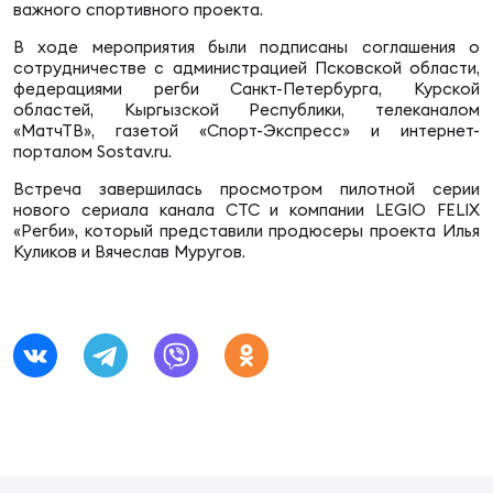
Фед
важного спортивного проекта.
регб
В ходе мероприятия были подписаны соглашения о
Экс
сотрудничестве с администрацией Псковской области,
федерациями регби Санкт-Петербурга, Курской
Пер
областей, Кыргызской Республики, телеканалом
«МатчТВ», газетой «Спорт-Экспресс» и интернет-
Фон
порталом Sostav.ru.
Перв
Встреча завершилась просмотром пилотной серии
нового сериала канала СТС и компании LEGIO FELIX
«Регби», который представили продюсеры проекта Илья
ПРОГ
Куликов и Вячеслав Муругов.
Перв
Ака
Все
по р
Нов
ЮНОШ
Зай