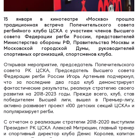
Суп
Поп
Сбо
ОТПРАВИТЬ
Регионы
15 января в кинотеатре «Москва» прошла
традиционная встреча Попечительского совета
Выс
Пра
Рус
регбийного клуба ЦСКА с участием членов Высшего
Сборные
совета Федерации регби России, представителей
Министерства обороны РФ, Правительства Москвы и
Московской городской Думы, руководителей
Лиг
Нац
спортивных организаций, спортсменов клуба.
Антидопинг
ЖЕНС
Открывая мероприятие, председатель Попечительского
совета РК ЦСКА, Председатель Высшего совета
Чем
Кон
Федерации регби России Игорь Артемьев подчеркнул,
Магазин
Сбо
ком
что за последние два года клуб демонстрирует
фантастические результаты, реализуя стратегию своего
Кубо
развития на 2018-2023 годы. Прежде всего, клуб, став
Контакты
победителем Высшей лиги, вышел в Премьер-лигу,
Сбо
активно развивает проект «100 детских секций ЦСКА» и
РЕГБИ
популяризирует регби.
Высш
С отчетом о реализации стратегии 2018-2020 выступили
Президент РК ЦСКА Алексей Митрюшин, главный тренер
Ист
и спортивный директор клуба Денис Королев, капитан