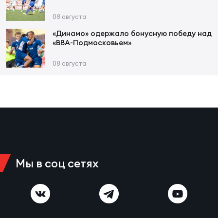
Фед
регб
08 августа
Экс
«Динамо» одержало бонусную победу над
«ВВА-Подмосковьем»
Пер
Фон
08 августа
Перв
ПРОГ
Перв
Ака
Все
Мы в соц сетях
по р
Нов
ЮНОШ
Зай