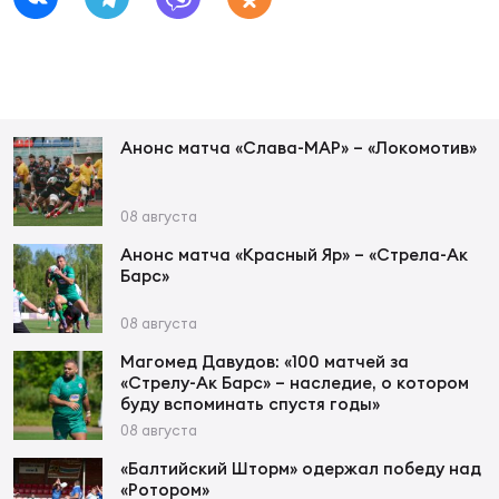
Фин
Цен
Фин
Дет
Анонс матча «Слава-МАР» – «Локомотив»
ЖЕНС
Сту
08 августа
Анонс матча «Красный Яр» – «Стрела-Ак
Чем
Барс»
Рег
стр
08 августа
Чем
Магомед Давудов: «100 матчей за
«Стрелу-Ак Барс» – наследие, о котором
Все
буду вспоминать спустя годы»
Кубо
08 августа
«Балтийский Шторм» одержал победу над
Суд
«Ротором»