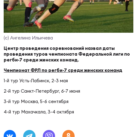
Суп
Поп
Сбо
ОТПРАВИТЬ
Регионы
Выс
Пра
Рус
Сборные
(c) Ангелина Ильичева
Центр проведения соревнований назвал даты
Лиг
Нац
проведения туров чемпионата Федеральной лиги по
Антидопинг
ЖЕНС
регби-7 среди женских команд.
Чемпионат ФРЛ по регби-7 среди женских команд
Чем
Кон
Магазин
Сбо
ком
1-й тур Усть-Лабинск, 2-3 мая
2-й тур Санкт-Петербург, 6-7 июня
Кубо
Контакты
Сбо
3-й тур Москва, 5-6 сентября
РЕГБИ
4-й тур Махачкала, 3-4 октября
Высш
Ист