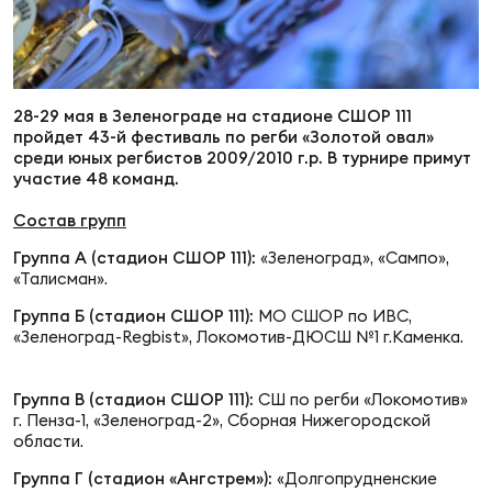
Суп
Поп
Сбо
ОТПРАВИТЬ
Регионы
Выс
Пра
Рус
28-29 мая в Зеленограде на стадионе СШОР 111
Сборные
пройдет 43-й фестиваль по регби «Золотой овал»
среди юных регбистов 2009/2010 г.р. В турнире примут
Лиг
Нац
участие 48 команд.
Антидопинг
ЖЕНС
Состав групп
Чем
Кон
Группа А (стадион СШОР 111):
«Зеленоград», «Сампо»,
Магазин
«Талисман».
Сбо
ком
Группа Б (стадион СШОР 111):
МО СШОР по ИВС,
Кубо
«Зеленоград-Regbist», Локомотив-ДЮСШ №1 г.Каменка.
Контакты
Сбо
РЕГБИ
Группа В (стадион СШОР 111):
СШ по регби «Локомотив»
Высш
г. Пенза-1, «Зеленоград-2», Сборная Нижегородской
области.
Ист
Группа Г (стадион
«Ангстрем»
)
:
«Долгопрудненские