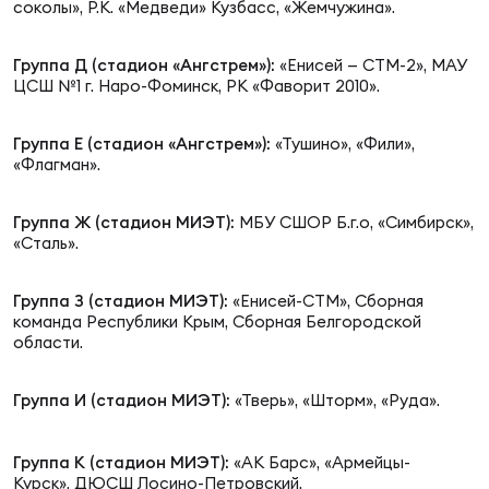
Фин
соколы», Р.К. «Медведи» Кузбасс, «Жемчужина».
Цен
Группа Д (
стадион «Ангстрем»
)
:
«Енисей — СТМ-2», МАУ
Фин
ЦСШ №1 г. Наро-Фоминск, РК «Фаворит 2010».
Дет
Группа Е (
стадион «Ангстрем»
):
«Тушино», «Фили»,
«Флагман».
ЖЕНС
Сту
Группа Ж (стадион МИЭТ):
МБУ СШОР Б.г.о, «Симбирск»,
«Сталь».
Чем
Рег
Группа З (стадион МИЭТ):
«Енисей-СТМ»,
Сборная
стр
команда Республики Крым, Сборная Белгородской
Чем
области.
Все
Группа И (стадион МИЭТ):
«Тверь», «Шторм», «Руда».
Кубо
Группа К (стадион МИЭТ):
«АК Барс», «Армейцы-
Суд
Курск»,
ДЮСШ Лосино-Петровский.