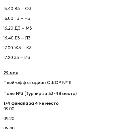
15.40 В3 — О3
16.00 Г3 — Н3
16.20 Д3 — М3
16.40 Е3 — Л3
17.00 Ж3 — К3
17.20 З3 — И3
29 мая
Плей-офф стадион СШОР №111
Поле №3 (Турнир за 33-48 места)
1/4 финала за 41-е место
09.00
09.20
09.40