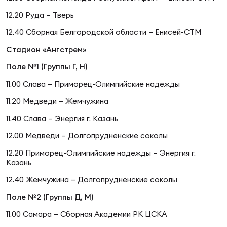
Чем
сне
12.20 Руда – Тверь
12.40 Сборная Белгородской области – Енисей-СТМ
Чем
Стадион
«Ангстрем»
сне
Поле №1 (Группы Г, Н)
11.00 Слава – Приморец-Олимпийские надежды
Кубо
11.20 Медведи – Жемчужина
Муж
11.40 Слава – Энергия г. Казань
12.00 Медведи – Долгопрудненские соколы
Кубо
12.20 Приморец-Олимпийские надежды – Энергия г.
Жен
Казань
12.40 Жемчужина – Долгопрудненские соколы
Поле №2 (Группы Д, М)
11.00 Самара – Сборная Академии РК ЦСКА