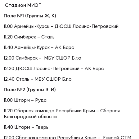
Стадион МИЭТ
Поле №1 (Группы Ж, К)
Чем
11.00 Армейцы-Курск – ДЮСШ Лосино-Петровский
рег
11.20 Симбирск – Сталь
11.40 Армейцы-Курск – АК Барс
Чем
рег
12.00 Симбирск – МБУ СШОР Б.г.о
12.20 ДЮСШ Лосино-Петровский – АК Барс
Куб
12.40 Сталь – МБУ СШОР Б.г.о
Муж
Поле №2 (Группы З, И)
11.00 Шторм – Руда
Куб
11.20 Сборная команда Республики Крым – Сборная
Белгородской области
Жен
11.40 Шторм – Тверь
12.00 Сборная команда Республики Крым – Енисей-СТМ