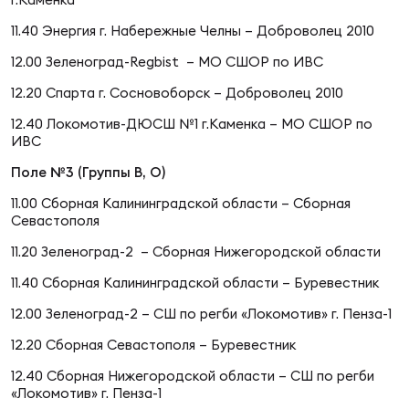
Зак
Перв
11.40 Энергия г. Набережные Челны – Доброволец 2010
12.00 Зеленоград-Regbist – МО СШОР по ИВС
Пра
12.20 Спарта г. Сосновоборск – Доброволец 2010
Пер
12.40 Локомотив-ДЮСШ №1 г.Каменка – МО СШОР по
Ант
ИВС
Все
Поле №3 (Группы В, О)
11.00 Сборная Калининградской области – Сборная
Севастополя
Все
11.20 Зеленоград-2 – Сборная Нижегородской области
11.40 Сборная Калининградской области – Буревестник
ДРУГ
12.00 Зеленоград-2 – СШ по регби «Локомотив» г. Пенза-1
12.20 Сборная Севастополя – Буревестник
Про
12.40 Сборная Нижегородской области – СШ по регби
«Локомотив» г. Пенза-1
202