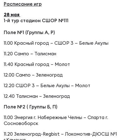
Расписание игр
28 мая
Юно
Еди
1-й тур стадион СШОР №111
про
Поле №1 (Группы А, Р)
Пер
11.00 Красный город – СШОР 3 — Белые Акулы
11.20 Сампо – Талисман
ОФИЦ
Пер
11.40 Красный город – Молот
12.00 Сампо – Зеленоград
Зал
Пер
12.20 СШОР 3 — Белые Акулы – Молот
12.40 Талисман – Зеленоград
Айд
Перв
Поле №2 ( Группы Б, П)
11.00 Энергия г. Набережные Челны – Спарта г.
Док
Сосновоборск
Пер
11.20 Зеленоград-Regbist – Локомотив-ДЮСШ №1
г.Каменка