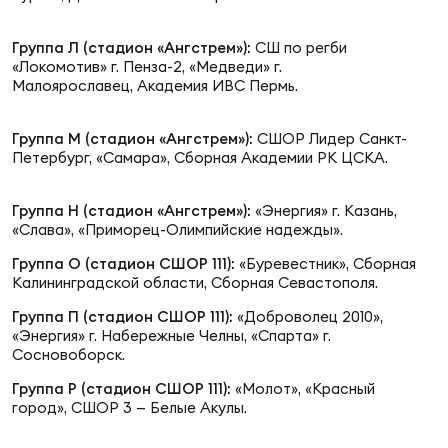
Фед
регб
Группа Л (стадион
«Ангстрем»
):
СШ по регби
Экс
«Локомотив» г. Пенза-2, «Медведи» г.
Малоярославец, Академия ИВС Пермь.
Пер
Фон
Группа М (стадион
«Ангстрем»):
СШОР Лидер Санкт-
Петербург, «Самара», Сборная Академии РК ЦСКА.
Перв
Группа Н (стадион
«Ангстрем»
):
«Энергия» г. Казань,
ПРОГ
«Слава», «Приморец-Олимпийские надежды».
Перв
Группа О (стадион СШОР 111):
«Буревестник», Сборная
Калининградской области, Сборная Севастополя.
Ака
Все
Группа П (стадион СШОР 111):
«Доброволец 2010»,
«Энергия» г. Набережные Челны, «Спарта» г.
по р
Сосновоборск.
Нов
Группа Р (стадион СШОР 111):
«Молот», «Красный
город», СШОР 3 — Белые Акулы.
ЮНОШ
Зай