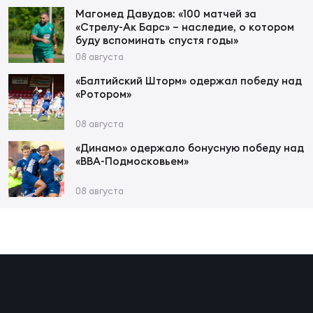
Магомед Давудов: «100 матчей за
«Стрелу-Ак Барс» – наследие, о котором
Юно
Еди
буду вспоминать спустя годы»
про
08 августа
«Балтийский Шторм» одержал победу над
Пер
«Ротором»
ОФИЦ
08 августа
Пер
«Динамо» одержало бонусную победу над
«ВВА-Подмосковьем»
Зал
Пер
08 августа
Айд
Перв
Док
Пер