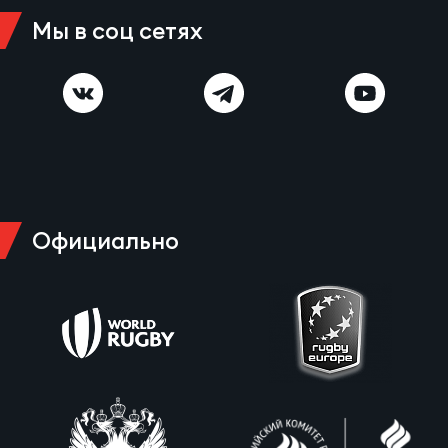
Зак
Мы в соц сетях
Перв
Пра
Пер
Ант
Все
Официально
Все
ДРУГ
Про
202