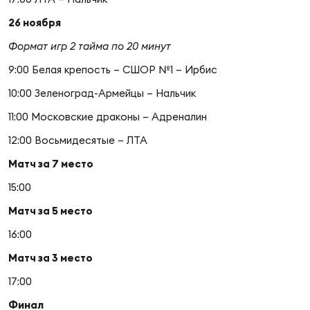
Фин
26 ноября
Цен
Формат игр 2 тайма по 20 минут
Фин
9:00 Белая крепость – СШОР №1 – Ирбис
Дет
10:00 Зеленоград-Армейцы – Нальчик
ЖЕНС
11:00 Московские драконы – Адреналин
Сту
12:00 Восьмидесятые – ЛТА
Чем
Матч за 7 место
Рег
15:00
стр
Матч за 5 место
Чем
16:00
Все
Матч за 3 место
Кубо
17:00
Суд
Финал