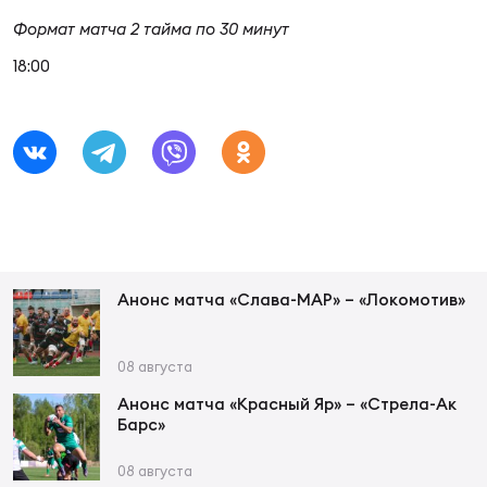
Фед
регб
Формат матча 2 тайма по 30 минут
Экс
18:00
Пер
Фон
Перв
ПРОГ
Перв
Анонс матча «Слава-МАР» – «Локомотив»
Ака
Все
по р
08 августа
Нов
Анонс матча «Красный Яр» – «Стрела-Ак
Барс»
ЮНОШ
Зай
08 августа