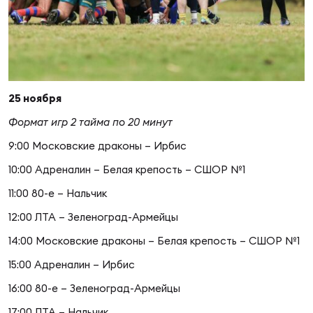
Суп
Поп
Сбо
ОТПРАВИТЬ
Регионы
Выс
Пра
Рус
Сборные
25 ноября
Лиг
Нац
Формат игр 2 тайма по 20 минут
Антидопинг
ЖЕНС
9:00 Московские драконы – Ирбис
Чем
Кон
10:00 Адреналин – Белая крепость – СШОР №1
Магазин
Сбо
ком
11:00 80-е – Нальчик
Кубо
12:00 ЛТА – Зеленоград-Армейцы
Контакты
Сбо
14:00 Московские драконы – Белая крепость – СШОР №1
РЕГБИ
Высш
15:00 Адреналин – Ирбис
16:00 80-е – Зеленоград-Армейцы
Ист
17:00 ЛТА – Нальчик