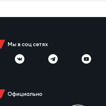
Зак
Перв
Пра
Пер
Ант
Все
Мы в соц сетях
Все
ДРУГ
Официально
Про
202