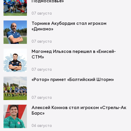
Подмосковье»
07 августа
Юно
Еди
Торнике Акубардия стал игроком
про
«Динамо»
Пер
07 августа
ОФИЦ
Магомед Ильясов перешел в «Енисей-
СТМ»
Пер
07 августа
Зал
Пер
«Ротор» примет «Балтийский Шторм»
Айд
07 августа
Перв
Алексей Коннов стал игроком «Стрелы-Ак
Барс»
Док
Пер
06 августа