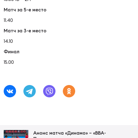
Фед
регб
Матч за 5-е место
Экс
11.40
Пер
Матч за 3-е место
Фон
14.10
Финал
Перв
15.00
ПРОГ
Перв
Ака
Все
по р
Нов
ЮНОШ
Зай
Анонс матча «Динамо» – «ВВА-