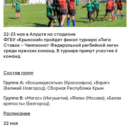
Суп
Поп
Сбо
ОТПРАВИТЬ
Регионы
Выс
Пра
Рус
Сборные
22-23 мая в Алуште на стадионе
ФГБУ «Крымский» пройдет финал турнира «Лига
Ставок – Чемпионат Федеральной регбийной лиги»
Лиг
Нац
среди мужских команд. В турнире примут участие 6
Антидопинг
ЖЕНС
команд.
Чем
Кон
Магазин
Состав групп
Сбо
ком
Группа А:
«Восьмидесятые» (Красноярск), «Варяг»
(Великий Новгород), Сборная Республики Крым.
Кубо
Контакты
Сбо
Группа В:
«Магас» (Ингушетия), «Фили» (Москва), «Белая
РЕГБИ
крепость» (Белгород).
Высш
Расписание
22 мая
Ист