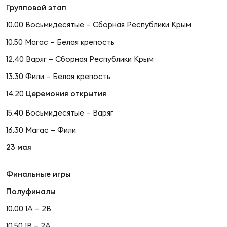
Фин
Групповой этап
Цен
10.00 Восьмидесятые – Сборная Республики Крым
Фин
10.50 Магас – Белая крепость
12.40 Варяг – Сборная Республики Крым
Дет
13.30 Фили – Белая крепость
ЖЕНС
14.20
Церемония открытия
Сту
15.40 Восьмидесятые – Варяг
Чем
16.30 Магас – Фили
Рег
стр
23 мая
Чем
Финальные игры
Все
Кубо
Полуфиналы
10.00 1А – 2В
Суд
10.50 1В – 2А