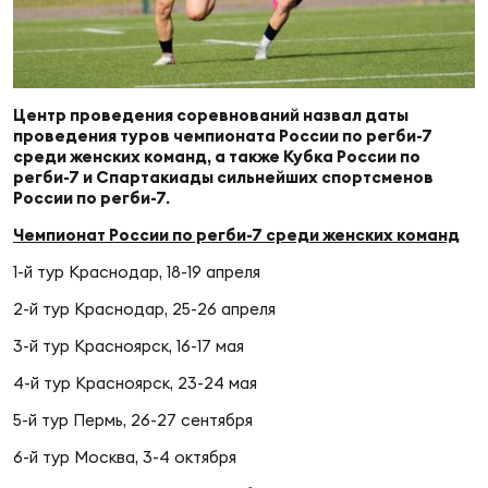
Суп
Поп
Сбо
ОТПРАВИТЬ
Регионы
Выс
Пра
Рус
Центр проведения соревнований назвал даты
Сборные
проведения туров чемпионата России по регби-7
среди женских команд, а также Кубка России по
Лиг
Нац
регби-7 и Спартакиады сильнейших спортсменов
Антидопинг
России по регби-7.
ЖЕНС
Чемпионат России по регби-7 среди женских команд
Чем
Кон
1-й тур Краснодар, 18-19 апреля
Магазин
Сбо
ком
2-й тур Краснодар, 25-26 апреля
Кубо
3-й тур Красноярск, 16-17 мая
Контакты
Сбо
4-й тур Красноярск, 23-24 мая
РЕГБИ
Высш
5-й тур Пермь, 26-27 сентября
6-й тур Москва, 3-4 октября
Ист