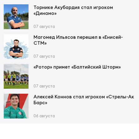
Фед
Торнике Акубардия стал игроком
регб
«Динамо»
Экс
07 августа
Пер
Магомед Ильясов перешел в «Енисей-
Фон
СТМ»
Перв
07 августа
«Ротор» примет «Балтийский Шторм»
ПРОГ
Перв
07 августа
Ака
Все
Алексей Коннов стал игроком «Стрелы-Ак
Барс»
по р
Нов
06 августа
ЮНОШ
Зай