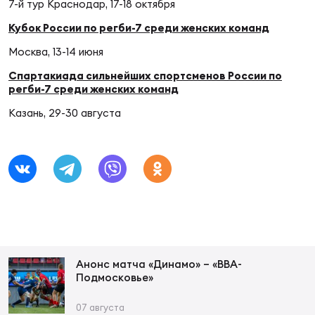
Фин
7-й тур Краснодар, 17-18 октября
Кубок России по регби-7 среди женских команд
Цен
Фин
Москва, 13-14 июня
Спартакиада сильнейших спортсменов России по
Дет
регби-7 среди женских команд
Казань, 29-30 августа
ЖЕНС
Сту
Чем
Рег
стр
Чем
Все
Анонс матча «Динамо» – «ВВА-
Кубо
Подмосковье»
Суд
07 августа