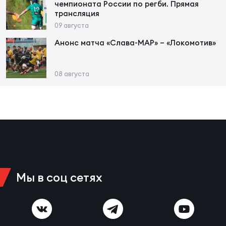
Фед
чемпионата России по регби. Прямая
регб
трансляция
09 августа
Экс
Анонс матча «Слава-МАР» – «Локомотив»
Пер
Фон
08 августа
Перв
ПРОГ
Перв
Ака
Все
по р
Мы в соц сетях
Нов
ЮНОШ
Зай