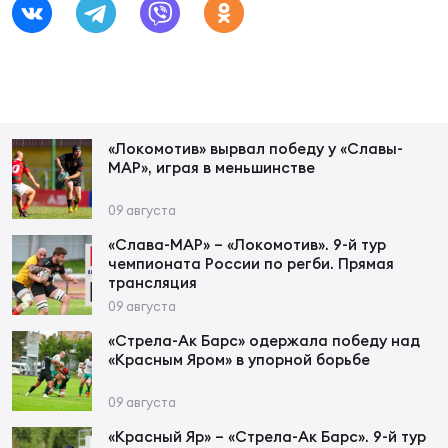
Фин
Цен
Фин
Дет
«Локомотив» вырвал победу у «Славы-
ЖЕНС
МАР», играя в меньшинстве
Сту
09 августа
Чем
«Слава-МАР» – «Локомотив». 9-й тур
Рег
чемпионата России по регби. Прямая
трансляция
стр
Чем
09 августа
«Стрела-Ак Барс» одержала победу над
Все
«Красным Яром» в упорной борьбе
Кубо
09 августа
Суд
«Красный Яр» – «Стрела-Ак Барс». 9-й тур