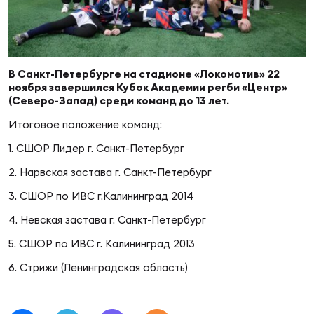
Суп
Поп
Сбо
ОТПРАВИТЬ
Регионы
Выс
Пра
Рус
В Санкт-Петербурге на стадионе «Локомотив» 22
Сборные
ноября завершился Кубок Академии регби «Центр»
(Северо-Запад) среди команд до 13 лет.
Лиг
Нац
Итоговое положение команд:
Антидопинг
ЖЕНС
1. СШОР Лидер г. Санкт-Петербург
Чем
Кон
2. Нарвская застава г. Санкт-Петербург
Магазин
Сбо
ком
3. СШОР по ИВС г.Калининград 2014
Кубо
4. Невская застава г. Санкт-Петербург
Контакты
Сбо
5. СШОР по ИВС г. Калининград 2013
РЕГБИ
Высш
6. Стрижи (Ленинградская область)
Ист