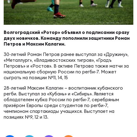
Суп
Поп
Сбо
ОТПРАВИТЬ
Регионы
Выс
Пра
Рус
Волгоградский «Ротор» объявил о подписании сразу
Сборные
двух новичков. Команду пополнили защитники Роман
Петров и Максим Калагин.
Лиг
Нац
30-летний Роман Петров ранее выступал за «Дружину»,
Антидопинг
ЖЕНС
«Металлург», «Владивостокских тигров», «Градъ
Петровъ» и «Ростов». В активе Петрова также матчи за
Чем
Кон
национальную сборную России по регби-7. Может
Магазин
сыграть на позиции №11, 14, 15
Сбо
ком
28-летний Максим Калагин – воспитанник кубанского
Кубо
регби. Выступал за «Кубань» и «Сибирь». Является
Контакты
обладателем кубка России по регби-7, серебряным
Сбо
призёром Европы среди студентов по регби-7,
РЕГБИ
чемпионом спартакиады учащихся. Выступает на
Высш
позициях №9, 12 и 13.
Ист