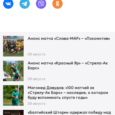
Фин
Цен
Фин
Дет
Анонс матча «Слава-МАР» – «Локомотив»
ЖЕНС
Сту
08 августа
Чем
Анонс матча «Красный Яр» – «Стрела-Ак
Рег
Барс»
стр
Чем
08 августа
Магомед Давудов: «100 матчей за
Все
«Стрелу-Ак Барс» – наследие, о котором
Кубо
буду вспоминать спустя годы»
08 августа
Суд
«Балтийский Шторм» одержал победу над