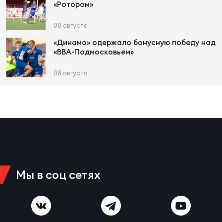
Фед
«Ротором»
регб
Экс
08 августа
«Динамо» одержало бонусную победу над
Пер
«ВВА-Подмосковьем»
Фон
08 августа
Перв
ПРОГ
Перв
Ака
Все
по р
Мы в соц сетях
Нов
ЮНОШ
Зай