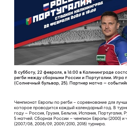
Суп
Поп
Сбо
Регионы
Выс
Пра
Рус
Сборные
Лиг
Нац
Антидопинг
ЖЕНС
Чем
Кон
Магазин
В субботу, 22 февраля, в 16:00 в Калининграде сос
Сбо
регби между сборными России и Португалии. Игра 
(Солнечный бульвар, 25). Партнер матча — событ
Кубо
Контакты
РЕГБИ
Сбо
Чемпионат Европы по регби – соревнование для лучш
Высш
которое проводится каждый календарный год. В турн
году — Россия, Грузия, Бельгия, Испания, Португалия
Ист
5 матчей. Сборная России — чемпион Европы (2000) и
(2007/08, 2008/09, 2009/2010, 2018) турнира.