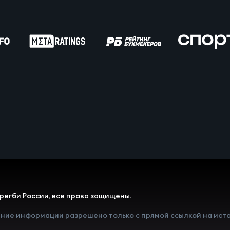
вила регби
венство России U17
икоррупционная политика
российские соревнования U16
российские соревнования U15
ОЕ
ект сводного календаря ФРР 2026
регби России, все права защищены.
ние информации разрешено только с прямой ссылкой на исто
пионат России по пляжному регби. Мужчин