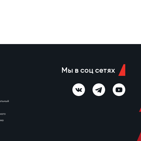
молодежной сборных России.
В числе достижений игрока —
призовые места на
первенстве России…
Мы в соц сетях