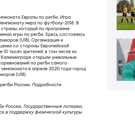
ал ФРЛ «Трудовые резервы»
тр проведения соревнований
мпионата Европы по регби. Игра
ал ФРЛ-7
емпионату мира по футболу-2018. В
ско-юношеское регби
 страны, который по программе
имал игры по регби. Здесь состоялись
ниоров (U18). Организация и
ценки со стороны Европейской
КИЕ
денческое регби
 10 тысяч зрителей, в том числе из
 Калининграде открыли уникальные
соревнований по регби самого
 чемпионата в апреле 2020 года город
пионат России по регби
би в армии и силовых структурах
иоров (U18).
 регби России. Подробности
пионат России по регби-7
российская коллегия судей
и России. Государственные лотереи,
ся в поддержку физической культуры
ьи
к России по регби-7