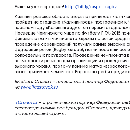
Фин
Цен
Билеты уже в продаже!
http://bit.ly/rusportrugby
Калининградская область впервые принимает матч че
Фин
пройдет на стадионе «Калининград», построенном к Ч
Дет
прошлом году «Калининград» стал первым стадионом
Наследие Чемпионата мира по футболу FIFA-2018 прин
финальные матчи чемпионата Европы по регби среди ю
проведение соревнований получили самые высокие о
ЖЕНС
Сту
федерации регби (Rugby Europе), матчи посетили более
сопредельных государств. Проведение чемпионата в
возможности региона для организации и проведения 
высокого уровня, поэтому помимо матча «взрослого»
Чем
Рег
вновь принимает чемпионат Европы по регби среди юн
БК «Лига Ставок» – генеральный партнёр Федерации
на
www.ligastavok.ru
Чем
Все
«Столото»
— стратегический партнер Федерации регб
распространяемые под брендом «Столото», проводят
Суд
Кубо
и спорта нашей страны.