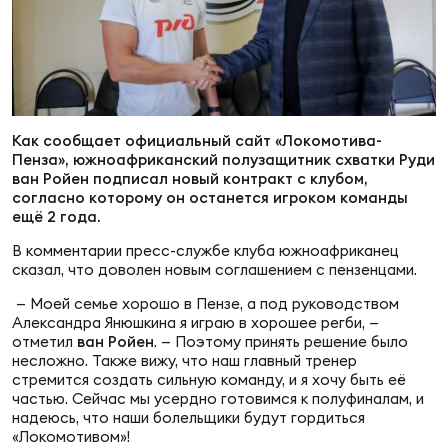
Суп
Поп
Сбо
ОТПРАВИТЬ
Регионы
Выс
Пра
Рус
Сборные
Как сообщает официальный сайт «Локомотива-
Пенза», южноафриканский полузащитник схватки Руди
Лиг
Нац
Антидопинг
ван Ройен подписал новый контракт с клубом,
ЖЕНС
согласно которому он останется игроком команды
ещё 2 года.
Чем
Кон
Магазин
В комментарии пресс-службе клуба южноафриканец
Сбо
ком
сказал, что доволен новым соглашением с пензенцами.
Кубо
— Моей семье хорошо в Пензе, а под руководством
Контакты
Александра Янюшкина я играю в хорошее регби, —
Сбо
отметил
ван Ройен
. — Поэтому принять решение было
РЕГБИ
несложно. Также вижу, что наш главный тренер
Высш
стремится создать сильную команду, и я хочу быть её
частью. Сейчас мы усердно готовимся к полуфиналам, и
надеюсь, что наши болельщики будут гордиться
Ист
«Локомотивом»!