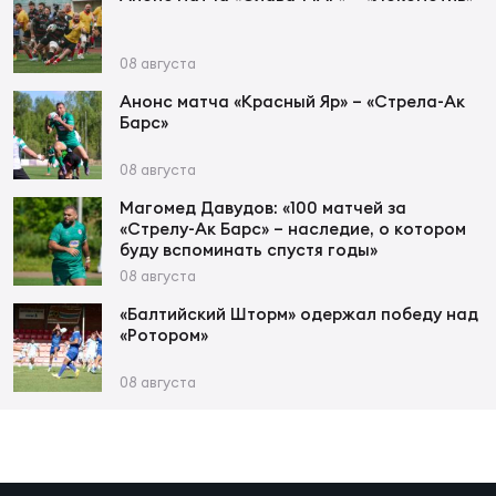
Фед
регб
Экс
08 августа
Анонс матча «Красный Яр» – «Стрела-Ак
Пер
Барс»
Фон
08 августа
Перв
Магомед Давудов: «100 матчей за
«Стрелу-Ак Барс» – наследие, о котором
ПРОГ
буду вспоминать спустя годы»
Перв
08 августа
«Балтийский Шторм» одержал победу над
Ака
«Ротором»
Все
по р
08 августа
Нов
ЮНОШ
Зай