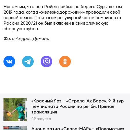
Фин
Напомним, что ван Ройен прибыл на берега Суры летом
2019 года, когда «железнодорожники» проводили свой
Цен
первый сезон. По итогам регулярной части чемпионата
Фин
России 2020/21 он был включен в символическую
сборную клубов.
Дет
Фото Андрея Демина
ЖЕНС
Сту
Чем
Рег
стр
Чем
«Красный Яр» – «Стрела-Ак Барс». 9-й тур
Все
чемпионата России по регби. Прямая
Кубо
трансляция
09 августа
Суд
Анонс матча «Слава-МАР» – «Локомотив»