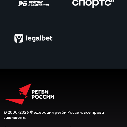
Чем
сне
Чем
сне
Кубо
Муж
Кубо
Жен
© 2000-2026 Федерация регби России, все права
защищены.