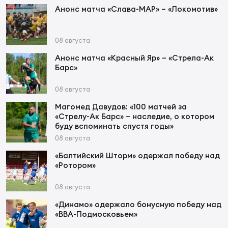
Фин
Анонс матча «Слава-МАР» – «Локомотив»
Цен
Фин
08 августа
Анонс матча «Красный Яр» – «Стрела-Ак
Дет
Барс»
ЖЕНС
08 августа
Сту
Магомед Давудов: «100 матчей за
«Стрелу-Ак Барс» – наследие, о котором
Чем
буду вспоминать спустя годы»
Рег
08 августа
стр
«Балтийский Шторм» одержал победу над
Чем
«Ротором»
Все
08 августа
Кубо
«Динамо» одержало бонусную победу над
«ВВА-Подмосковьем»
Суд