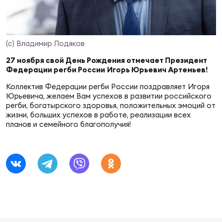
Суп
Поп
Сбо
ОТПРАВИТЬ
Регионы
(с) Владимир Лодяков
Выс
Пра
Рус
Сборные
27 ноября свой День Рождения отмечает Президент
Федерации регби России
Игорь Юрьевич Артемьев!
Лиг
Нац
Коллектив Федерации регби России поздравляет Игоря
Антидопинг
ЖЕНС
Юрьевича, желаем Вам успехов в развитии российского
регби, богатырского здоровья, положительных эмоций от
жизни, больших успехов в работе, реализации всех
Чем
Кон
Магазин
планов и семейного благополучия!
Сбо
ком
Кубо
Контакты
Сбо
РЕГБИ
Высш
Ист