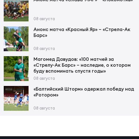
Зак
Перв
08 августа
Пра
Анонс матча «Красный Яр» – «Стрела-Ак
Пер
Барс»
Ант
08 августа
Все
Магомед Давудов: «100 матчей за
«Стрелу-Ак Барс» – наследие, о котором
буду вспоминать спустя годы»
Все
08 августа
«Балтийский Шторм» одержал победу над
«Ротором»
ДРУГ
08 августа
Про
202