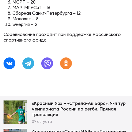
МСРТ – 20
МАР-МГУСиТ – 16
Сборная Санкт-Петербурга – 12
Юно
Еди
Малахит – 8
про
Энергия – 2
Соревнование проходит при поддержке Российского
Пер
спортивного фонда.
ОФИЦ
Пер
Зал
Пер
Айд
Перв
«Красный Яр» – «Стрела-Ак Барс». 9-й тур
чемпионата России по регби. Прямая
Док
трансляция
Пер
09 августа
Анонс матча «Слава-МАР» – «Локомотив»