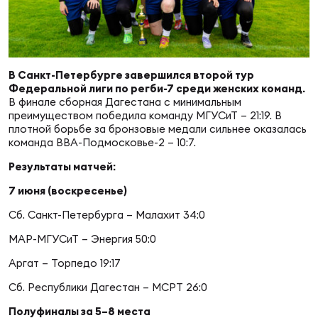
Суп
Поп
Сбо
ОТПРАВИТЬ
Регионы
Выс
Пра
Рус
В Санкт-Петербурге завершился второй тур
Сборные
Федеральной лиги по регби-7 среди женских команд.
В финале сборная Дагестана с минимальным
Лиг
Нац
преимуществом победила команду МГУСиТ – 21:19. В
Антидопинг
плотной борьбе за бронзовые медали сильнее оказалась
ЖЕНС
команда ВВА-Подмосковье-2 – 10:7.
Чем
Кон
Результаты матчей:
Магазин
Сбо
ком
7 июня (воскресенье)
Сб. Санкт-Петербурга – Малахит 34:0
Кубо
Контакты
Сбо
МАР-МГУСиТ – Энергия 50:0
РЕГБИ
Аргат – Торпедо 19:17
Высш
Сб. Республики Дагестан – МСРТ 26:0
Ист
Полуфиналы за 5–8 места