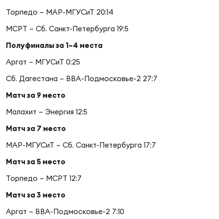
Фин
Торпедо – МАР-МГУСиТ 20:14
Цен
МСРТ – Сб. Санкт-Петербурга 19:5
Фин
Полуфиналы за 1–4 места
Дет
Аргат – МГУСиТ 0:25
Сб. Дагестана – ВВА-Подмосковье-2 27:7
ЖЕНС
Сту
Матч за 9 место
Малахит – Энергия 12:5
Чем
Рег
Матч за 7 место
стр
МАР-МГУСиТ – Сб. Санкт-Петербурга 17:7
Чем
Матч за 5 место
Все
Торпедо – МСРТ 12:7
Кубо
Матч за 3 место
Суд
Аргат – ВВА-Подмосковье-2 7:10