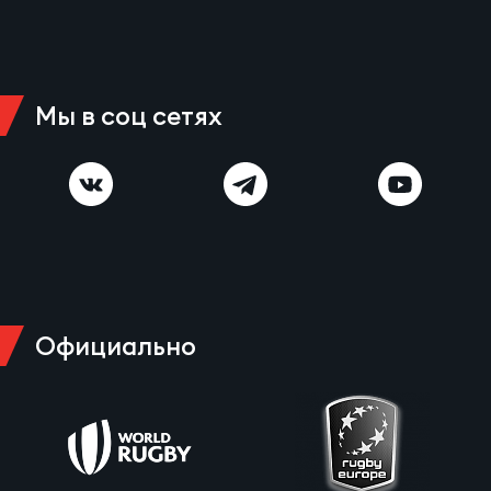
Чем
рег
Мы в соц сетях
Чем
рег
Куб
Муж
Официально
Куб
Жен