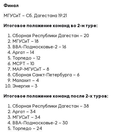
Фед
Финал
регб
Экс
МГУСиТ – Сб. Дагестана 19:21
Итоговое положение команд во 2-м туре:
Пер
Сборная Республики Дагестан – 20
Фон
МГУСиТ – 18
ВВА-Подмосковье-2 – 16
Перв
Аргат – 14
Торпедо – 12
МСРТ – 10
ПРОГ
МАР-МГУСиТ – 8
Перв
Сборная Санкт-Петербурга – 6
Малахит – 4
Ака
Энергия – 3
Все
Итоговое положение команд после 2-х туров:
по р
Сборная Республики Дагестан – 38
Нов
Аргат – 34
МГУСиТ – 34
ВВА-Подмосковье-2 – 30
ЮНОШ
Зай
Торпедо – 24