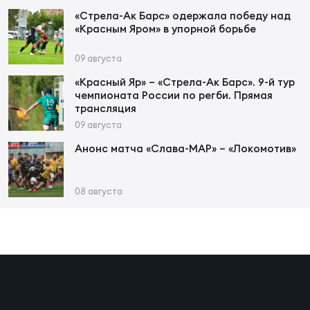
Фед
«Стрела-Ак Барс» одержала победу над
регб
«Красным Яром» в упорной борьбе
Экс
09 августа
Пер
«Красный Яр» – «Стрела-Ак Барс». 9-й тур
Фон
чемпионата России по регби. Прямая
трансляция
Перв
09 августа
Анонс матча «Слава-МАР» – «Локомотив»
ПРОГ
Перв
08 августа
Ака
Все
по р
Нов
ЮНОШ
Зай