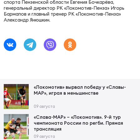
Фин
спорта Пензенской области Евгения Бочкарёва,
генеральный директор РК «Локомотив-Пенза» Игорь
Бармапов и главный тренер РК «Локомотив-Пенза»
Цен
Александр Янюшкин.
Фин
Дет
ЖЕНС
Сту
Чем
Рег
«Локомотив» вырвал победу у «Славы-
стр
МАР», играя в меньшинстве
Чем
09 августа
Все
«Слава-МАР» – «Локомотив». 9-й тур
Кубо
чемпионата России по регби. Прямая
трансляция
Суд
09 августа