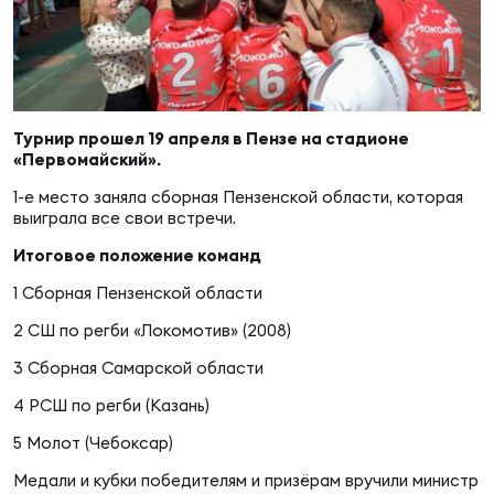
Суп
Поп
Сбо
ОТПРАВИТЬ
Регионы
Выс
Пра
Рус
Сборные
Турнир прошел 19 апреля в Пензе на стадионе
«Первомайский».
Лиг
Нац
Антидопинг
1-е место заняла сборная Пензенской области, которая
ЖЕНС
выиграла все свои встречи.
Итоговое положение команд
Чем
Кон
Магазин
Сбо
ком
1 Сборная Пензенской области
2 СШ по регби «Локомотив» (2008)
Кубо
Контакты
Сбо
3 Сборная Самарской области
РЕГБИ
4 РСШ по регби (Казань)
Высш
5 Молот (Чебоксар)
Ист
Медали и кубки победителям и призёрам вручили министр