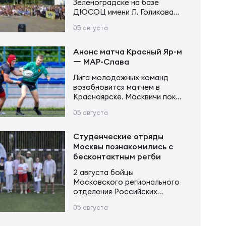
Зеленоградске на базе
ДЮСОЦ имени Л. Голикова
состоялся Кубок памяти
05 августа
Владимира Сергеевича
Устинова. В соревнованиях
приняли участие более 20
Анонс матча Красный Яр-м
команд в трех возрастных
ー МАР-Слава
категориях. Итоги турнира
Лига молодежных команд
Мальчики и девочки до 12 лет
возобновится матчем в
(2015–2016 г. р.): Мальчики и
Красноярске. Москвичи пока
девочки до 14 лет (2013–2014
возглавляют турнирную
г. р.): Юноши и девушки до 16…
05 августа
таблицу, имея в своем активе
20 очков после 6 матчей.
Красноярцы занимают 4-е
Студенческие отряды
место, у них 13 очков в тех же
Москвы познакомились с
6 матчах. В игре первого
бесконтактным регби
круга «МАР-Слава» одержала
2 августа бойцы
уверенную победу 43:14.
Московского регионального
Красный Яр-м – МАР-Слава 6
отделения Российских
августа 11:00 Красноярск,
студенческих отрядов
стадион «Красный Яр» Судья…
05 августа
приняли участие в Фестивале
народных игр трудового