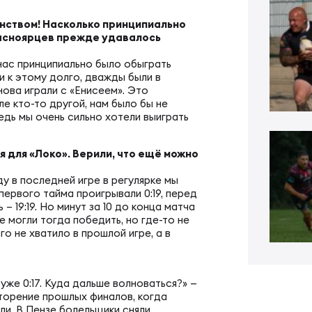
ал ФРЛ «Трудовые резервы»
тр проведения соревнований
нством! Насколько принципиально
расноярцев прежде удавалось
ал ФРЛ-7
 нас принципиально было обыграть
ско-юношеское регби
и к этому долго, дважды были в
нова играли с «Енисеем». Это
е кто-то другой, нам было бы не
КИЕ
денческое регби
едь мы очень сильно хотели выиграть
 для «Локо». Верили, что ещё можно
пионат России по регби
би в армии и силовых структурах
ду в последней игре в регулярке мы
первого тайма проигрывали 0:19, перед
 19:19. Но минут за 10 до конца матча
пионат России по регби-7
российская коллегия судей
е могли тогда победить, но где-то не
го не хватило в прошлой игре, а в
ьи
к России по регби-7
уже 0:17. Куда дальше волноваться?» —
вторение прошлых финалов, когда
али. В Пензе болельщики сняли