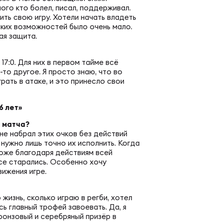
еральная регбийная лига по регби-7
пертно-судейская комиссия
ого кто болел, писал, поддерживал.
ить свою игру. Хотели начать владеть
таких возможностей было очень мало.
венство России U20 по регби-7
д развития детского регби
ая защита.
17:0. Для них в первом тайме всё
енство России U19 по регби-7
то другое. Я просто знаю, что во
рать в атаке, и это принесло свои
РАММЫ
енство России U18 по регби-7
6 лет»
демия регби
о матча?
не набрал этих очков без действий
российские соревнования U16 по регби-7
нужно лишь точно их исполнить. Когда
ичку
тоже благодаря действиям всей
все старались. Особенно хочу
вижения игре.
ЕСКИЕ
мись регби
жизнь, сколько играю в регби, хотел
сь главный трофей завоевать. Да, я
ронзовый и серебряный призёр в