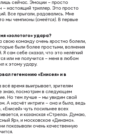
шеский чемпионат России
ная образовательная программа
 лишь сейчас. Эмоции – просто
ч – настоящий триллер. Это просто
ий. Все прыгали, радовались. Мне
то мы чемпионы (
смеётся)
. В первые
венство России U20
ИАЛЬНО
емя «золотого» удара?
а свою команду очень яростно болели,
венство России U20 по регби-7
оторые были более простыми, волнения
 славы
 Я сам себе сказал, что это нелёгкий
ся или не получится – меня в любом
л к этому удару.
венство России U19
ентика
рвал гегемонию «Енисея» и в
 всё время выигрывает, зрителям
енство России U19 по регби-7
Не знаю, посмотрим в следующем
ументы
ие. Но тем лучше – мы увидим свой
м. А насчёт интриги – она и была, ведь
венство России U18
 «Енисей» чуть посильнее всех
гивается, и казанская «Стрела». Думаю,
упки
сный Яр», и московское «Динамо».
они показывали очень качественную
енство России U18 по регби-7
чится.