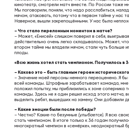
Фед
Экс
кинотеатр, смотрели матч вместе. По России тоже мн
Мы поговорили, поняли, что надо расслабиться, налад
мячом, атаковать, потому что в первом тайме у нас 
Пер
Фон
Наверное, вышли закрепощëнными. У нас была неплох
– Что стало переломным моментом в матче?
– Может, «Енисей» слишком поверил в себя, выигрывая 
Перв
действительно очень легко складывалось. Может, что-
втором тайме мы владели мячом, стали чуть больше иг
ПРОГ
плоды.
Перв
«Всю жизнь хотел стать чемпионом. Получилось в 3
Ака
– Каково это – быть главным героем историческог
– Значение моей персоны немного переоценено. Я бы 
Все
всей команды. Штрафные зарабатывает команда, мне 
Нов
положил попытку, мы приблизились к зоне соперника 
команды. Здесь не я один решил исход этого матча, 
выделить ребят, вышедших на замену. Они добавили д
ЮНОШ
Зай
– Какие эмоции были после победы?
– Честно? Какие-то безумные
(улыбается).
Я всю свою 
стать чемпионом. В итоге только к 36 годам получило
многократный чемпион в «семёрке», неоднократный б