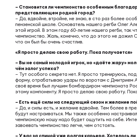
Пра
– Становится ли чемпионство особенным благодаря
представляющем родной город?
Пер
– Да, вдвойне, втройне, не знаю, в сто раз более особ
Ант
пензенской школе. Основатель нашего регби Олег А
этой игрой. В этом году 60-летие нашего регби, так ч
чемпионство. Жаль, конечно, что до этого не дожил 
Все
что он был бы очень счастлив.
«Я просто делаю свою работу. Пока получается»
Все
– Вы не самый молодой игрок, но «даёте жару» мо
чём залог успеха?
– Тут особого секрета нет. Я просто тренируюсь, 
форму, отрабатываю удары по воротам с Дмитрием А
своё время был лучшим бомбардиром чемпионата Рос
ДРУГ
этому компоненту. Я просто делаю свою работу. Пока
– Есть ещё силы на следующий сезон и желание п
– Да, и силы есть, и желание вдвойне. Тем более в 
Про
будут настраиваться. Мы также особенно настраивал
чемпионскую ношу надо будет ощутить на себе. Интер
завоевать чемпионство легче, чем отстоять.
Чем
– У вас за спиной уже долгая карьера. Хотелось ли