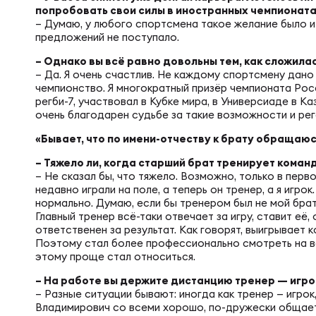
попробовать свои силы в иностранных чемпионат
– Думаю, у любого спортсмена такое желание было и е
Чем
предложений не поступало.
– Однако вы всё равно довольны тем, как сложил
– Да. Я очень счастлив. Не каждому спортсмену дано
Куб
чемпионство. Я многократный призёр чемпионата Рос
регби-7, участвовал в Кубке мира, в Универсиаде в Ка
очень благодарен судьбе за такие возможности и рег
Куб
«Бывает, что по имени-отчеству к брату обращаю
– Тяжело ли, когда старший брат тренирует коман
– Не сказал бы, что тяжело. Возможно, только в перв
Чем
недавно играли на поле, а теперь он тренер, а я игрок
нормально. Думаю, если бы тренером был не мой брат,
Главный тренер всё-таки отвечает за игру, ставит её
ответственен за результат. Как говорят, выигрывает 
Чем
Поэтому стал более профессионально смотреть на ве
этому проще стал относиться.
– На работе вы держите дистанцию тренер — игро
Куб
– Разные ситуации бывают: иногда как тренер — игрок
Владимирович со всеми хорошо, по-дружески общаетс