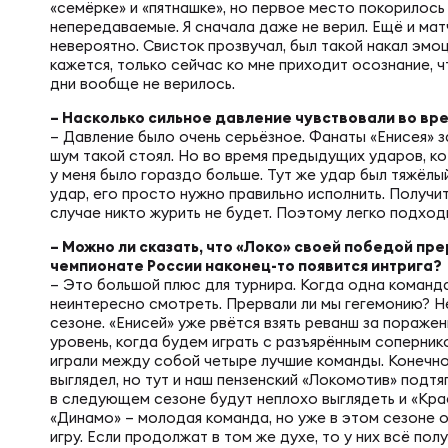
Юно
Еди
«семёрке» и «пятнашке», но первое место покорилось
непередаваемые. Я сначала даже не верил. Ещё и мат
невероятно. Свисток прозвучал, был такой накал эмоц
кажется, только сейчас ко мне приходит осознание, ч
Пер
дни вообще не верилось.
ОФИЦ
– Насколько сильное давление чувствовали во вр
– Давление было очень серьёзное. Фанаты «Енисея» з
Пер
шум такой стоял. Но во время предыдущих ударов, к
Зал
у меня было гораздо больше. Тут же удар был тяжёлый.
удар, его просто нужно правильно исполнить. Получит
случае никто журить не будет. Поэтому легко подходи
Пер
Айд
– Можно ли сказать, что «Локо» своей победой пре
чемпионате России наконец-то появится интрига?
– Это большой плюс для турнира. Когда одна команда
Перв
неинтересно смотреть. Прервали ли мы гегемонию? 
Док
сезоне. «Енисей» уже рвётся взять реванш за поражен
уровень, когда будем играть с разъярённым сопернико
Пер
играли между собой четыре лучшие команды. Конечно,
выглядел, но тут и наш пензенский «Локомотив» подтя
Зак
в следующем сезоне будут неплохо выглядеть и «Кра
«Динамо» – молодая команда, но уже в этом сезоне 
Перв
игру. Если продолжат в том же духе, то у них всё полу