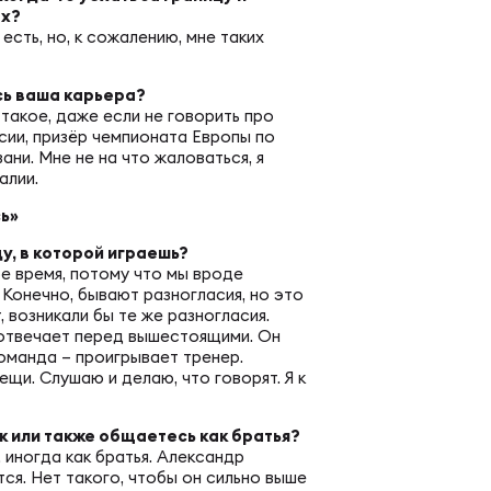
ах?
сть, но, к сожалению, мне таких
пионат России по пляжному регби. Женщин
ась ваша карьера?
 такое, даже если не говорить про
ок России по пляжному регби. Мужчины
сии, призёр чемпионата Европы по
зани. Мне не на что жаловаться, я
алии.
ок России по пляжному регби. Женщины
сь»
ду, в которой играешь?
ое время, потому что мы вроде
пионат России по регби на снегу. Мужчины
. Конечно, бывают разногласия, но это
 возникали бы те же разногласия.
, отвечает перед вышестоящими. Он
команда – проигрывает тренер.
пионат России по регби на снегу. Женщины
щи. Слушаю и делаю, что говорят. Я к
к или также общаетесь как братья?
ок России по регби на снегу. Мужчины
, иногда как братья. Александр
я. Нет такого, чтобы он сильно выше