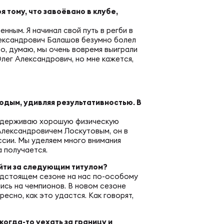
вила регби
 тому, что завоёвано в клубе,
венство России U17
енным. Я начинал свой путь в регби в
икоррупционная политика
лександрович Балашов безумно болел
то, думаю, мы очень вовремя выиграли
Олег Александрович, но мне кажется,
российские соревнования U16
российские соревнования U15
лодым, удивляя результативностью. В
поддерживаю хорошую физическую
лександровичем Лоскутовым, он в
сии. Мы уделяем много внимания
ОЕ
 получается.
ойти за следующим титулом?
предстоящем сезоне на нас по-особому
ект сводного календаря ФРР 2026
ись на чемпионов. В новом сезоне
есно, как это удастся. Как говорят,
пионат России по пляжному регби. Мужчин
 когда-то уехать за границу и