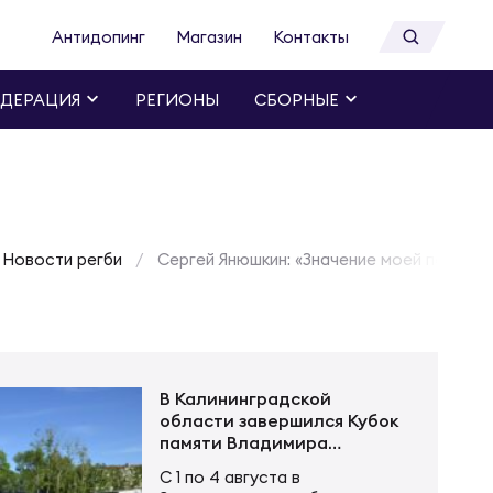
Антидопинг
Магазин
Контакты
ДЕРАЦИЯ
РЕГИОНЫ
СБОРНЫЕ
Новости регби
Сергей Янюшкин: «Значение моей персон
В Калининградской
области завершился Кубок
памяти Владимира
Устинова
С 1 по 4 августа в