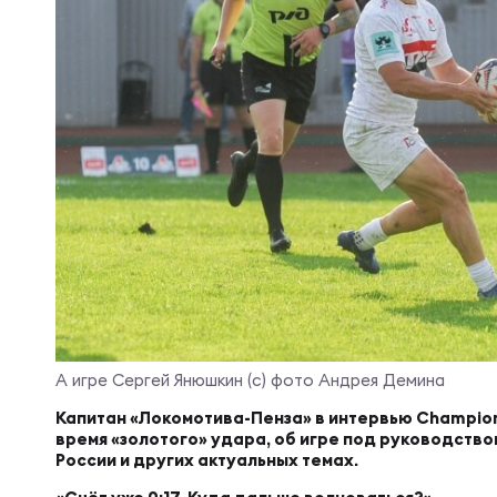
Суп
Поп
Сбо
Регионы
Выс
Пра
Рус
Сборные
Лиг
Нац
Антидопинг
ЖЕНС
Чем
Кон
Магазин
Сбо
Кубо
Контакты
РЕГБИ
Сбо
А игре Сергей Янюшкин (с) фото Андрея Демина
Высш
Капитан «Локомотива-Пенза»
в интервью Champio
время «золотого» удара, об игре под руководство
Ист
России и других актуальных темах.