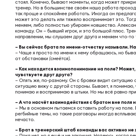
стоял. Конечно, бывают моменты, когда может прикрик
тренер. Но в большинстве своём наша работа проход
Куб
так проще и спокойнее работать. Иногда он предлага
может это делать или тяжело воспринимает это. Тогд
меняем, либо полностью убираем новшество. Алекса
команду. Он – бывший игрок, и это большой плюс. Тре
направлении, мы слушаем друг друга и меняем что-то
– Вы сейчас брата по имени-отчеству называли. Н
– Чаще я просто по имени к нему обращаюсь, но быва
от обстановки
(смеётся).
– Как находится взаимопонимание на поле? Может,
чувствуете друг друга?
– Опять же, по-разному. Он с бровки видит ситуацию с
ситуацию вижу с другой стороны. Бывает, я понимаю, ч
понимаю и воспринимаю в штыки. Но мы всё равно пр
– А что насчёт взаимодействия с братом вне поля
– Мы в основном пытаемся оставить работу на поле.
регбийные темы, но такие разговоры иногда всплываю
нечасто.
– Брат в тренерский штаб команды вас активно не
– Пока нет, но я ещё и не закончил. Надеюсь, когда р