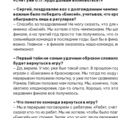
Фин
«Счёт уже 0:17. Куда дальше волноваться?»
Цен
– Сергей, поздравляю вас с долгожданным чемпио
важным было победить «Енисей», учитывая, что к
Фин
обыгрывать лишь в регулярке?
– Спасибо за поздравления! Не могу сказать, что для
Дет
именно «Енисей». Мы хотели стать чемпионами. Мы шл
финале, а на третий год просто так получилось, что с
сильнейшая команда в последние годы. Был бы в финал
ЖЕНС
Сту
важно. Главное – в финале оказалась наша команда, в
чемпионат.
– Первый тайм не самым удачным образом сложился
Чем
Рег
будет вернуться в игру?
– Да, верили. У нас уже был такой опыт. В прошлом го
играли с «Енисеем» в Красноярске. Мы тогда по ходу 
перерывом положили попытку, а уже потом сравнялись –
Чем
Все
Рамиль Гайсин положил нам попытку. Мы, конечно, тож
хватило хладнокровия, где-то опыта. Хорошо, что это
недавнем финале всё получилось.
Суд
Кубо
– Что помогло команде вернуться в игру?
– Мы в перерыве поговорили с ребятами. «Ребят, счёт 
сказал кто-то из ребят. Мы не хотели, чтобы было по
«Енисей» нас громил. Знали, что за нас люди пережив