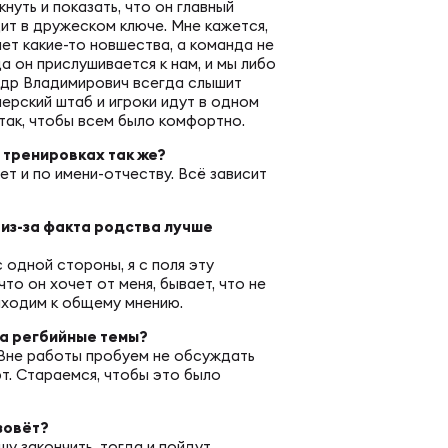
нуть и показать, что он главный
ит в дружеском ключе. Мне кажется,
ок России по регби на снегу. Женщины
ет какие-то новшества, а команда не
а он прислушивается к нам, и мы либо
ндр Владимирович всегда слышит
нерский штаб и игроки идут в одном
 так, чтобы всем было комфортно.
а тренировках так же?
ет и по имени-отчеству. Всё зависит
 из-за факта родства лучше
 одной стороны, я с поля эту
то он хочет от меня, бывает, что не
иходим к общему мнению.
 на регбийные темы?
 Вне работы пробуем не обсуждать
т. Стараемся, чтобы это было
 зовёт?
ешу закончить, тогда и пойдут