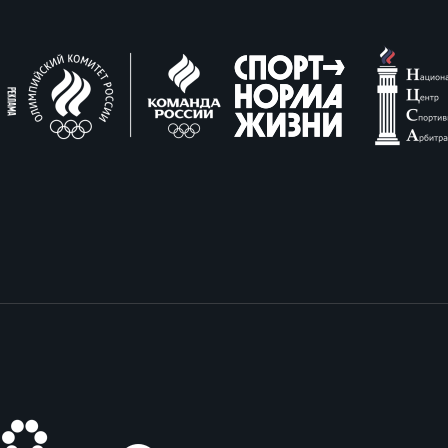
еральная регбийная лига по регби-7
пертно-судейская комиссия
венство России U20 по регби-7
д развития детского регби
енство России U19 по регби-7
РАММЫ
енство России U18 по регби-7
демия регби
российские соревнования U16 по регби-7
ичку
ЕСКИЕ
мись регби