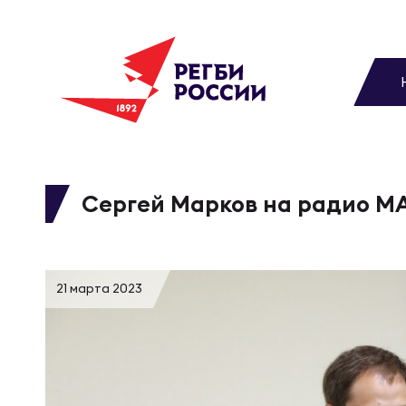
До
Новости
Вы
МУЖС
ВИДЕ
УПРА
МУЖС
Матчи
Сергей Марков на радио 
Чем
Цел
Сбо
Турниры
ФОТО
21 марта 2023
Куб
Стр
Сбо
Медиа
ЖУРНА
Спа
Выс
Сбо
Федерация