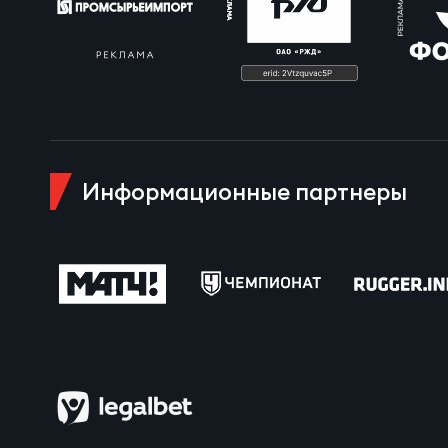
Юно
Еди
Пер
ОФИЦ
Пер
Зал
Информационные партнеры
Пер
Айд
Перв
Док
Пер
Зак
Перв