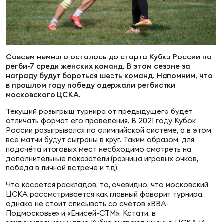
Суп
Поп
Сбо
ОТПРАВИТЬ
Регионы
Выс
Пра
Рус
Сборные
Совсем немного осталось до старта Кубка России по
регби-7 среди женских команд. В этом сезоне за
награду будут бороться шесть команд. Напомним, что
Лиг
Нац
в прошлом году победу одержали регбистки
Антидопинг
ЖЕНС
московского ЦСКА.
Текущий розыгрыш турнира от предыдущего будет
Чем
Кон
отличать формат его проведения. В 2021 году Кубок
Магазин
Сбо
ком
России разыгрывался по олимпийской системе, а в этом
все матчи будут сыграны в круг. Таким образом, для
подсчёта итоговых мест необходимо смотреть на
Кубо
дополнительные показатели (разница игровых очков,
Контакты
Сбо
победа в личной встрече и т.д).
РЕГБИ
Что касается раскладов, то, очевидно, что московский
Высш
ЦСКА рассматривается как главный фаворит турнира,
однако не стоит списывать со счётов «ВВА-
Ист
Подмосковье» и «Енисей-СТМ». Кстати, в