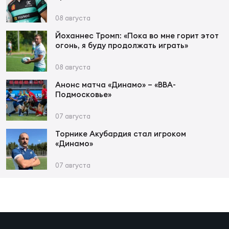
Фед
регб
08 августа
Экс
Йоханнес Тромп: «Пока во мне горит этот
огонь, я буду продолжать играть»
Пер
Фон
08 августа
Анонс матча «Динамо» – «ВВА-
Перв
Подмосковье»
ПРОГ
07 августа
Перв
Торнике Акубардия стал игроком
«Динамо»
Ака
Все
07 августа
по р
Нов
ЮНОШ
Зай