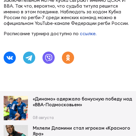
Фин
заключительном матче Кубка сыграют именно ЦСКА И
ВВА. Так что, вероятно, что судьба титула решится
именно в этом поединке. Наблюдать за ходом Кубка
Цен
России по регби-7 среди женских команд можно в
Фин
официальном YouTube-канале Федерации регби России.
Расписание турнира доступно по
ссылке.
Дет
ЖЕНС
Сту
Чем
Рег
стр
Чем
«Динамо» одержало бонусную победу над
«ВВА-Подмосковьем»
Все
Кубо
08 августа
Мхлели Дламини стал игроком «Красного
Суд
Яра»