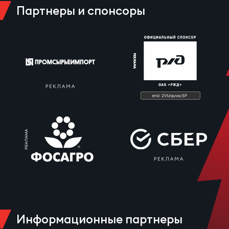
Партнеры и спонсоры
Чем
рег
Чем
рег
Куб
Муж
Куб
Жен
Информационные партнеры