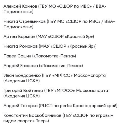
Фед
Алексей Коннов (ГБУ МО «СШОР по ИВС» / ВВА-
регб
Подмосковье)
Экс
Никита Стрельников (ГБУ МО «СШОР по ИВС» / ВВА-
Подмосковье)
Пер
Фон
Артем Варыгин (МАУ «СШОР «Красный Яр»)
Никита Романов (МАУ «СШОР «Красный Яр»)
Перв
Павел Сошин («Локомотив-Пенза»)
ПРОГ
Андрей Янюшкин («Локомотив-Пенза»)
Перв
Иван Бондаренко (ГБУ «МГФСО» Москомспорта
(Академия ЦСКА)
Ака
Все
Григорий Войтенко (ГБУ «МГФСО» Москомспорта
по р
(Академия ЦСКА)
Нов
Андрей Татарко (РЦСП по регби Краснодарский край)
Константин Воскобойников (ГБУ «СШОР по игровым
видам спорта» Тверь)
ЮНОШ
Зай