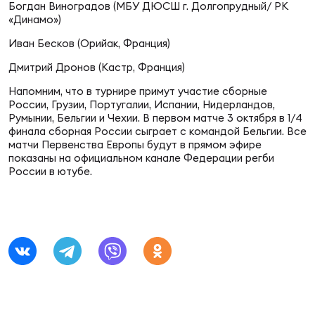
Богдан Виноградов (МБУ ДЮСШ г. Долгопрудный/ РК
«Динамо»)
Юно
Еди
Иван Бесков (Орийак, Франция)
про
Дмитрий Дронов (Кастр, Франция)
Пер
Напомним, что в турнире примут участие сборные
России, Грузии, Португалии, Испании, Нидерландов,
Румынии, Бельгии и Чехии. В первом матче 3 октября в 1/4
ОФИЦ
финала сборная России сыграет с командой Бельгии. Все
Пер
матчи Первенства Европы будут в прямом эфире
показаны на официальном канале Федерации регби
России в ютубе.
Зал
Пер
Айд
Перв
Док
Пер