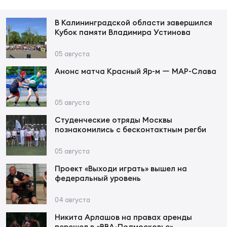
Зак
Перв
В Калининградской области завершился
Кубок памяти Владимира Устинова
Пра
Пер
05 августа
Анонс матча Красный Яр-м ー МАР-Слава
Ант
Все
05 августа
Студенческие отряды Москвы
Все
познакомились с бесконтактным регби
05 августа
Проект «Выходи играть» вышел на
ДРУГ
федеральный уровень
04 августа
Про
Никита Арлашов на правах аренды
202
перешел в «ВВА-Подмосковье»