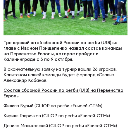
Суп
Поп
Сбо
ОТПРАВИТЬ
Регионы
Выс
Пра
Рус
Сборные
Тренерский штаб сборной России по регби (U18) во
Лиг
Нац
главе с Иваном Прищепенко назвал состав команды
Антидопинг
на Первенство Европы, которое пройдет в
ЖЕНС
Калининграде с 3 по 9 октября.
Чем
Кон
В окончательную заявку на турнир вошли 26 игроков.
Магазин
Капитаном нашей команды будет форвард «Славы»
Сбо
ком
Александр Кабанов.
Кубо
Состав сборной России по регби (U18) на Первенство
Контакты
Сбо
Европы
РЕГБИ
Филипп Бурый (СШОР по регби «Енисей-СТМ»)
Высш
Кирилл Гавричков (СШОР по регби «Енисей-СТМ»)
Ист
Данила Маньковский (СШОР по регби «Енисей-СТМ»)