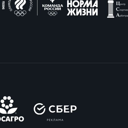
вила регби
венство России U17
икоррупционная политика
российские соревнования U16
российские соревнования U15
ОЕ
ект сводного календаря ФРР 2026
пионат России по пляжному регби. Мужчин