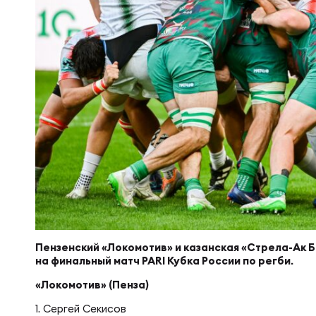
Суп
Поп
Сбо
Регионы
Выс
Пра
Рус
Сборные
Лиг
Нац
Антидопинг
ЖЕНС
Чем
Кон
Магазин
Сбо
Кубо
Контакты
РЕГБИ
Сбо
Пензенский «Локомотив» и казанская «Стрела-Ак 
на финальный матч PARI Кубка России по регби.
Высш
Ист
«Локомотив» (Пенза)
1. Сергей Секисов