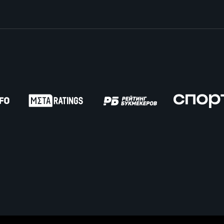
пионат России по пляжному регби. Женщин
ок России по пляжному регби. Мужчины
ок России по пляжному регби. Женщины
пионат России по регби на снегу. Мужчины
пионат России по регби на снегу. Женщины
ок России по регби на снегу. Мужчины