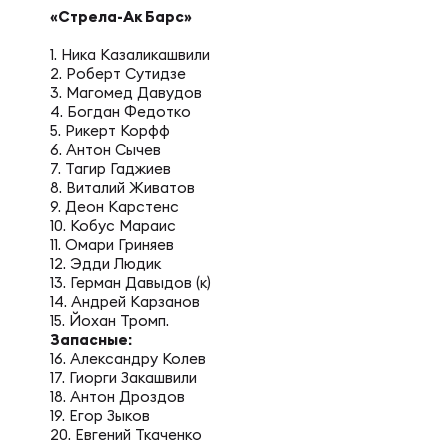
Фед
Экс
«Стрела-Ак Барс»
1. Ника Казаликашвили
Пер
Фон
2. Роберт Сутидзе
3. Магомед Давудов
4. Богдан Федотко
5. Рикерт Корфф
Перв
6. Антон Сычев
ПРОГ
7. Тагир Гаджиев
8. Виталий Живатов
9. Деон Карстенс
Перв
10. Кобус Мараис
Ака
11. Омари Гриняев
12. Эдди Людик
13. Герман Давыдов (к)
Все
14. Андрей Карзанов
Нов
15. Йохан Тромп.
Запасные:
16. Александру Колев
17. Гиорги Закашвили
ЮНОШ
Зай
18. Антон Дроздов
19. Егор Зыков
20. Евгений Ткаченко