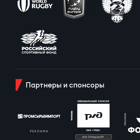
Пра
Пер
Ант
Все
Все
Партнеры и спонсоры
ДРУГ
Про
Чем