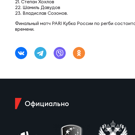
Юно
Еди
21. Степан Хохлов
22. Шамиль Давудов
23. Владислав Созонов.
Пер
Финальный матч PARI Кубка России по регби состоитс
ОФИЦ
времени.
Пер
Зал
Пер
Айд
Перв
Док
Официально
Пер
Зак
Перв