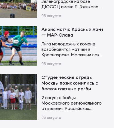
Зеленоградске на базе
ДЮСОЦ имени Л. Голикова
состоялся Кубок памяти
05 августа
Владимира Сергеевича
Устинова. В соревнованиях
приняли участие более 20
Анонс матча Красный Яр-м
команд в трех возрастных
ー МАР-Слава
категориях. Итоги турнира
Лига молодежных команд
Мальчики и девочки до 12 лет
возобновится матчем в
(2015–2016 г. р.): Мальчики и
Красноярске. Москвичи пока
девочки до 14 лет (2013–2014
возглавляют турнирную
г. р.): Юноши и девушки до 16…
05 августа
таблицу, имея в своем активе
20 очков после 6 матчей.
Красноярцы занимают 4-е
Студенческие отряды
место, у них 13 очков в тех же
Москвы познакомились с
6 матчах. В игре первого
бесконтактным регби
круга «МАР-Слава» одержала
2 августа бойцы
уверенную победу 43:14.
Московского регионального
Красный Яр-м – МАР-Слава 6
отделения Российских
августа 11:00 Красноярск,
студенческих отрядов
стадион «Красный Яр» Судья…
05 августа
приняли участие в Фестивале
народных игр трудового