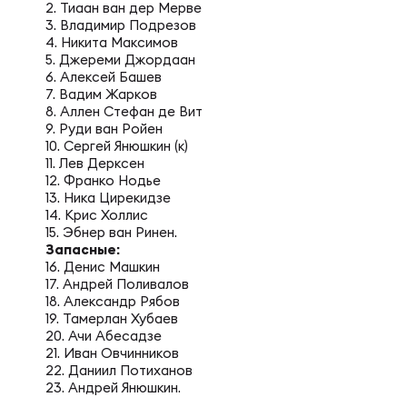
Фин
2. Тиаан ван дер Мерве
Цен
3. Владимир Подрезов
4. Никита Максимов
5. Джереми Джордаан
Фин
6. Алексей Башев
Дет
7. Вадим Жарков
8. Аллен Стефан де Вит
9. Руди ван Ройен
10. Сергей Янюшкин (к)
ЖЕНС
Сту
11. Лев Дерксен
12. Франко Нодье
13. Ника Цирекидзе
Чем
Рег
14. Крис Холлис
15. Эбнер ван Ринен.
Запасные:
16. Денис Машкин
Чем
Все
17. Андрей Поливалов
18. Александр Рябов
19. Тамерлан Хубаев
20. Ачи Абесадзе
Суд
Кубо
21. Иван Овчинников
22. Даниил Потиханов
23. Андрей Янюшкин.