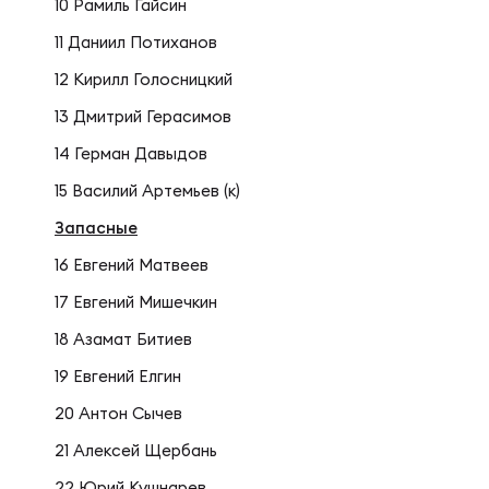
Фед
Экс
10 Рамиль Гайсин
11 Даниил Потиханов
Пер
Фон
12 Кирилл Голосницкий
13 Дмитрий Герасимов
14 Герман Давыдов
Перв
ПРОГ
15 Василий Артемьев (к)
Запасные
Перв
Ака
16 Евгений Матвеев
17 Евгений Мишечкин
Все
Нов
18 Азамат Битиев
19 Евгений Елгин
20 Антон Сычев
ЮНОШ
Зай
21 Алексей Щербань
22 Юрий Кушнарев