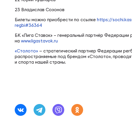
Юно
Еди
23 Владислав Созонов
Билеты можно приобрести по ссылке
https://sochi.ka
Пер
regbi#36364
ОФИЦ
БК «Лига Ставок» – генеральный партнёр Федерации 
на
www.ligastavok.ru
Пер
Зал
«Столото»
— стратегический партнер Федерации регб
распространяемые под брендом «Столото», проводят
и спорта нашей страны.
Пер
Айд
Перв
Док
Пер
Зак
Перв