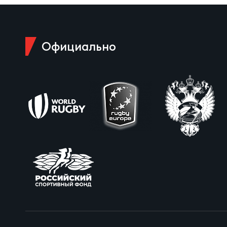
Пра
Пер
Ант
Официально
Все
Все
ДРУГ
Про
Чем