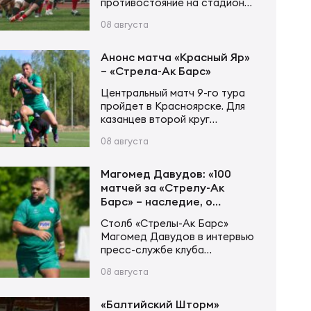
противостояние на стадионе
«Слава». Обе команды, с
08 августа
бОльшей долей вероятности,
на втором этапе будут
бороться за места с 5 по 7, а
Анонс матча «Красный Яр»
это значит, что крайне важно
– «Стрела-Ак Барс»
будет занять 5-ю строчку,
Центральный матч 9-го тура
чтобы обе встречи провести
пройдет в Красноярске. Для
дома. «Славянам» крайне
казанцев второй круг
важно заработать в этой
чемпионата России по регби
встрече хоть какие-то очки,
08 августа
будет крайне непростым. Все
дабы сохранить надежду…
три матча с прямыми
конкурентами из первой
Магомед Давудов: «100
четверки им предстоит
матчей за «Стрелу-Ак
провести на выезде. Первый
Барс» – наследие, о
из них – против «Красного
котором буду вспоминать
Столб «Стрелы-Ак Барс»
Яра». При этом «Стрела-Ак
спустя годы»
Магомед Давудов в интервью
Барс» кране удачно играет
пресс-службе клуба
против «Яра» в последние
рассказал о предстоящем
пару лет – 5 побед…
08 августа
100-м матче за казанскую
команду, самых ярких
моментах своего пути и
«Балтийский Шторм»