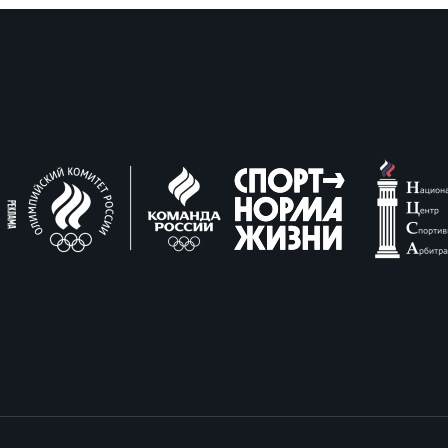
вила регби
венство России U17
икоррупционная политика
российские соревнования U16
российские соревнования U15
ОЕ
ект сводного календаря ФРР 2026
пионат России по пляжному регби. Мужчин