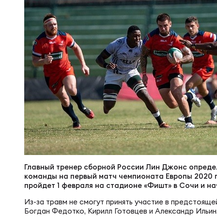
Суп
Поп
Сбо
Регионы
Выс
Пра
Рус
Сборные
Лиг
Нац
Антидопинг
ЖЕНС
Чем
Кон
Магазин
Сбо
Кубо
Контакты
РЕГБИ
Сбо
Главный тренер сборной России Лин Джонс опреде
команды на первый матч чемпионата Европы 2020 
Высш
пройдет 1 февраля на стадионе «Фишт» в Сочи и нач
Ист
Из-за травм не смогут принять участие в предстоящ
Богдан Федотко, Кирилл Готовцев и Александр Ильин