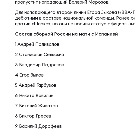
Фин
пропустит нападающий Валерий Морозов.
Цен
Для нападающего второй линии Егора Зыкова («ВВА-
дебютным в составе национальной команды. Ранее он
Фин
против «Шаркс», но они не носили статус официальны
Дет
Состав сборной России на матч с Испанией
1 Андрей Поливалов
ЖЕНС
Сту
2 Станислав Сельский
3 Владимир Подрезов
Чем
Рег
4 Егор Зыков
5 Андрей Гарбузов
Чем
Все
6 Никита Вавилин
7 Виталий Живатов
Суд
Кубо
8 Виктор Гресев
9 Василий Дорофеев