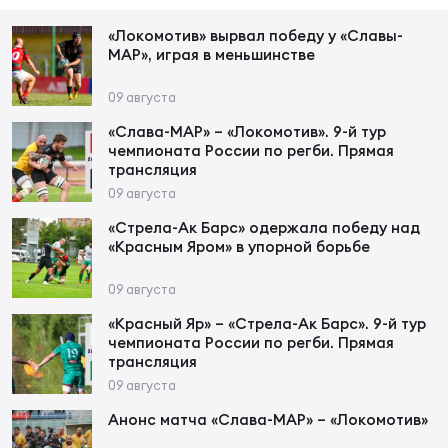
Фед
регб
«Локомотив» вырвал победу у «Славы-
Экс
МАР», играя в меньшинстве
Пер
09 августа
Фон
«Слава-МАР» – «Локомотив». 9-й тур
чемпионата России по регби. Прямая
Перв
трансляция
09 августа
ПРОГ
«Стрела-Ак Барс» одержала победу над
Перв
«Красным Яром» в упорной борьбе
Ака
09 августа
Все
«Красный Яр» – «Стрела-Ак Барс». 9-й тур
по р
чемпионата России по регби. Прямая
Нов
трансляция
09 августа
Анонс матча «Слава-МАР» – «Локомотив»
ЮНОШ
Зай