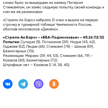
Фин
слово было за вышедшим на замену Питером
Стинкампом, он занёс седьмую попытку своей команды и
Цен
сам же её реализовал.
Фин
«Стрела-Ак Барс» набрала 21 очко и вышла на первую
строчку в турнирной таблице Чемпионата России,
Дет
обогнав московское «Динамо».
«Стрела-Ак Барс» – «ВВА-Подмосковье» – 45:26 (12:12)
ЖЕНС
Попытки:
Сутидзе (11), Потиханов (39), Нодье (43, 62),
Сту
Гаджиев (52), Людик (65), Стинкамп (78) – Шахов (59),
Безматерных (70);
Реализации: Мараис (39, 44, 53), Стинкамп (66, 79) –
Чем
Казаков (60), Безматерных (72);
Рег
Штрафные: нет – Казаков (1, 14, 38, 40).
стр
Чем
Все
Кубо
Суд