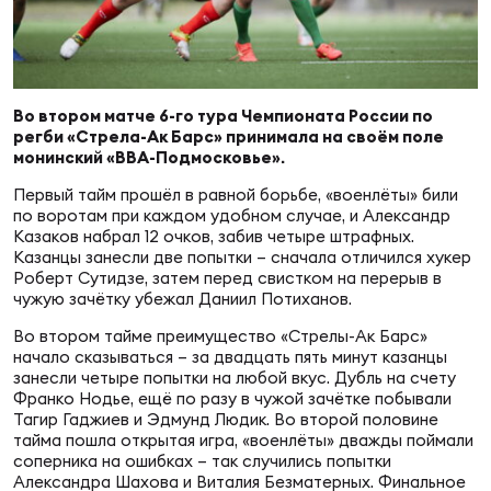
Суп
Поп
Сбо
ОТПРАВИТЬ
Регионы
Выс
Пра
Рус
Во втором матче 6-го тура Чемпионата России по
Сборные
регби «Стрела-Ак Барс» принимала на своём поле
монинский «ВВА-Подмосковье».
Лиг
Нац
Первый тайм прошёл в равной борьбе, «военлёты» били
Антидопинг
ЖЕНС
по воротам при каждом удобном случае, и Александр
Казаков набрал 12 очков, забив четыре штрафных.
Чем
Кон
Казанцы занесли две попытки – сначала отличился хукер
Магазин
Роберт Сутидзе, затем перед свистком на перерыв в
Сбо
ком
чужую зачётку убежал Даниил Потиханов.
Кубо
Во втором тайме преимущество «Стрелы-Ак Барс»
Контакты
начало сказываться – за двадцать пять минут казанцы
Сбо
занесли четыре попытки на любой вкус. Дубль на счету
РЕГБИ
Франко Нодье, ещё по разу в чужой зачётке побывали
Высш
Тагир Гаджиев и Эдмунд Людик. Во второй половине
тайма пошла открытая игра, «военлёты» дважды поймали
соперника на ошибках – так случились попытки
Ист
Александра Шахова и Виталия Безматерных. Финальное