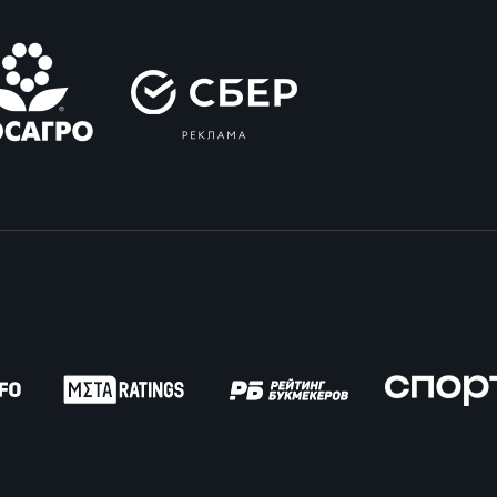
вила регби
венство России U17
икоррупционная политика
российские соревнования U16
российские соревнования U15
ОЕ
ект сводного календаря ФРР 2026
пионат России по пляжному регби. Мужчин