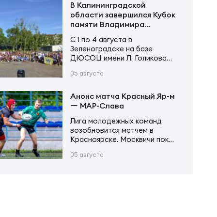
не оставил сопернику
В Калининградской
шансов. Счёт открыл Андрей
области завершился Кубок
Поселягин, после чего
памяти Владимира
Григорий Каргинов трижды
Устинова
С 1 по 4 августа в
поразил зачётное поле
Зеленоградске на базе
соперника, оформив хет-трик.
ДЮСОЦ имени Л. Голикова
Ещё одну попытку в первой
состоялся Кубок памяти
половине встречи занёс Егор
05 августа
Владимира Сергеевича
Толкалов, а Иван Чупров был
Устинова. В соревнованиях
безупречен…
приняли участие более 20
Анонс матча Красный Яр-м
команд в трех возрастных
ー МАР-Слава
категориях. Итоги турнира
Лига молодежных команд
Мальчики и девочки до 12 лет
возобновится матчем в
(2015–2016 г. р.): Мальчики и
Красноярске. Москвичи пока
девочки до 14 лет (2013–2014
возглавляют турнирную
г. р.): Юноши и девушки до 16…
05 августа
таблицу, имея в своем активе
20 очков после 6 матчей.
Красноярцы занимают 4-е
место, у них 13 очков в тех же
6 матчах. В игре первого
круга «МАР-Слава» одержала
уверенную победу 43:14.