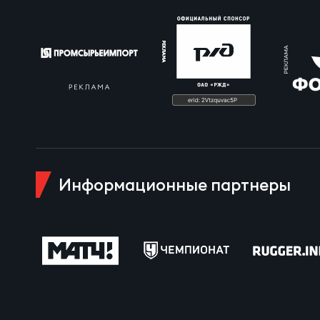
Пра
Пер
Ант
Все
Все
Информационные партнеры
ДРУГ
Про
Чем