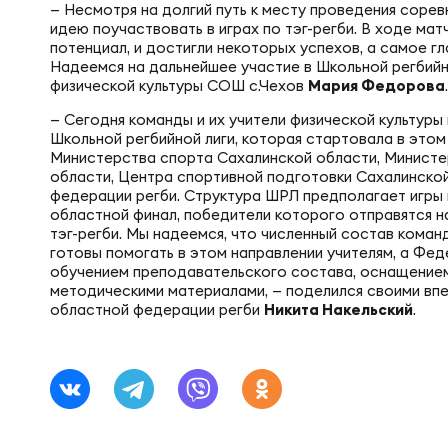
Фед
Экс
— Несмотря на долгий путь к месту проведения сорев
идею поучаствовать в играх по тэг-регби. В ходе ма
потенциал, и достигли некоторых успехов, а самое гл
Надеемся на дальнейшее участие в Школьной регбийно
Пер
Фон
физической культуры СОШ с.Чехов
Мария Федорова
— Сегодня команды и их учители физической культуры
Школьной регбийной лиги, которая стартовала в это
Перв
Министерства спорта Сахалинской области, Министе
ПРОГ
области, Центра спортивной подготовки Сахалинско
федерации регби. Структура ШРЛ предполагает игры 
Перв
областной финал, победители которого отправятся н
тэг-регби. Мы надеемся, что численный состав коман
Ака
готовы помогать в этом направлении учителям, а Фед
обучением преподавательского состава, оснащение
Все
методическими материалами, — поделился своими вп
Нов
областной федерации регби
Никита Накельский
.
ЮНОШ
Зай