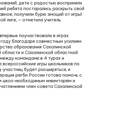
еральная регбийная лига по регби-7
пертно-судейская комиссия
нований, дети с радостью восприняли
тчей ребята постарались раскрыть свой
авное, получили бурю эмоций от игры!
й лиге, — отметила учитель
венство России U20 по регби-7
д развития детского регби
.
 впервые поучаствовали в играх
м году благодаря совместным усилиям
енство России U19 по регби-7
рства образования Сахалинской
РАММЫ
й области и Сахалинской областной
между командами в 4 турах и
енство России U18 по регби-7
а всероссийские игры школьников по
д-участниц будет расширяться, и
демия регби
ерация регби России готова помочь с
м школ необходимым инвентарём и
российские соревнования U16 по регби-7
ечатлениями член совета Сахалинской
ичку
ЕСКИЕ
мись регби