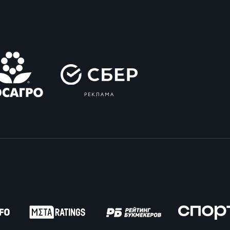
вила регби
венство России U17
икоррупционная политика
российские соревнования U16
российские соревнования U15
ОЕ
ект сводного календаря ФРР 2026
пионат России по пляжному регби. Мужчин