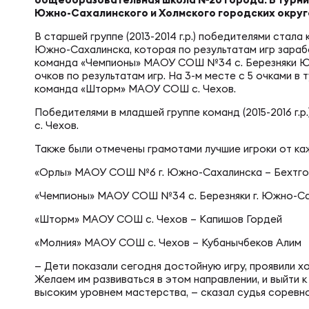
Фин
Южно-Сахалинского и Холмского городских округ
Цен
В старшей группе (2013-2014 г.р.) победителями ст
Фин
Южно-Сахалинска, которая по результатам игр зарабо
команда «Чемпионы» МАОУ СОШ №34 с. Березняки Ю
Дет
очков по результатам игр. На 3-м месте с 5 очками в
команда «Шторм» МАОУ СОШ с. Чехов.
Победителями в младшей группе команд (2015-2016 г
ЖЕНС
Сту
с. Чехов.
Также были отмечены грамотами лучшие игроки от к
Чем
Рег
«Орлы» МАОУ СОШ №6 г. Южно-Сахалинска – Бехтго
«Чемпионы» МАОУ СОШ №34 с. Березняки г. Южно-С
Чем
Все
«Шторм» МАОУ СОШ с. Чехов – Капишов Гордей
«Молния» МАОУ СОШ с. Чехов – Кубанычбеков Алим
Суд
Кубо
— Дети показали сегодня достойную игру, проявили хо
Желаем им развиваться в этом направлении, и выйти к
высоким уровнем мастерства, — сказал судья сорев