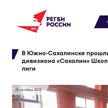
До
Новости
Вы
МУЖС
ВИДЕ
УПРА
МУЖС
Матчи
В Южно-Сахалинске прошли 
дивизиона «Сахалин» Школ
Чем
Цел
Сбо
Турниры
лиги
ФОТО
Куб
Стр
Сбо
Медиа
25 октября 2023
ЖУРНА
Спа
Выс
Сбо
Федерация