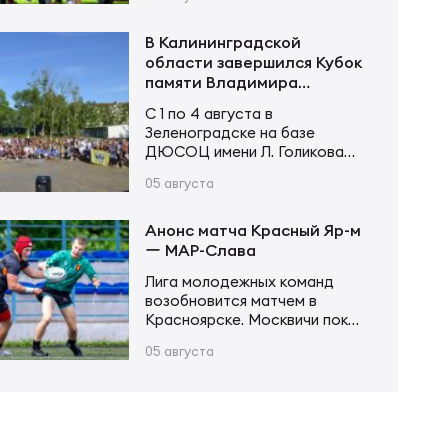
«Красный Яр-м» с первых
«Приморец-ОН»; Сборная
минут завладел инициативой и
Краснодарской области;…
не оставил сопернику
В Калининградской
шансов. Счёт открыл Андрей
области завершился Кубок
Поселягин, после чего
памяти Владимира
Григорий Каргинов трижды
Устинова
С 1 по 4 августа в
поразил зачётное поле
Зеленоградске на базе
соперника, оформив хет-трик.
ДЮСОЦ имени Л. Голикова
Ещё одну попытку в первой
состоялся Кубок памяти
половине встречи занёс Егор
05 августа
Владимира Сергеевича
Толкалов, а Иван Чупров был
Устинова. В соревнованиях
безупречен…
приняли участие более 20
Анонс матча Красный Яр-м
команд в трех возрастных
ー МАР-Слава
категориях. Итоги турнира
Лига молодежных команд
Мальчики и девочки до 12 лет
возобновится матчем в
(2015–2016 г. р.): Мальчики и
Красноярске. Москвичи пока
девочки до 14 лет (2013–2014
возглавляют турнирную
г. р.): Юноши и девушки до 16…
05 августа
таблицу, имея в своем активе
20 очков после 6 матчей.
Красноярцы занимают 4-е
место, у них 13 очков в тех же
6 матчах. В игре первого