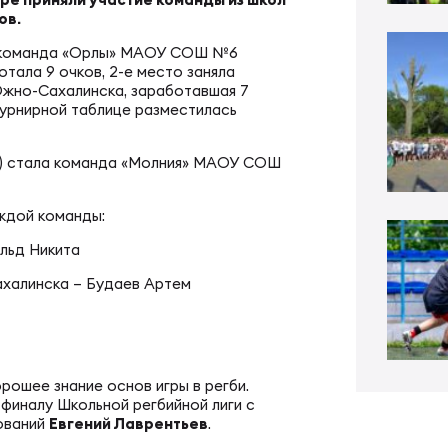
ал ФРЛ «Трудовые резервы»
ов.
тр проведения соревнований
ала команда «Орлы» МАОУ СОШ №6
ал ФРЛ-7
тала 9 очков, 2-е место заняла
жно-Сахалинска, заработавшая 7
ско-юношеское регби
 турнирной таблице разместилась
.р.) стала команда «Молния» МАОУ СОШ
КИЕ
денческое регби
аждой команды:
пионат России по регби
би в армии и силовых структурах
льд Никита
ахалинска – Будаев Артем
пионат России по регби-7
российская коллегия судей
ьи
к России по регби-7
рошее знание основ игры в регби.
 финалу Школьной регбийной лиги с
нований
Евгений Лаврентьев
.