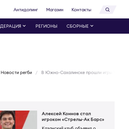
Антидопинг
Магазин
Контакты
ДЕРАЦИЯ
РЕГИОНЫ
СБОРНЫЕ
Новости регби
В Южно-Сахалинске прошли игры 1-го тур
Алексей Коннов стал
игроком «Стрелы-Ак Барс»
Казанский клуб объявил о