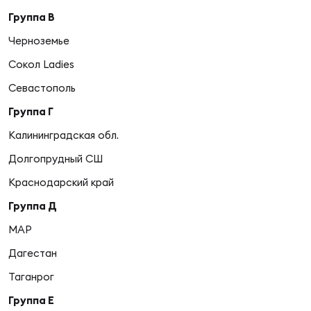
Фин
Группа В
Цен
Черноземье
Фин
Сокол Ladies
Дет
Севастополь
Группа Г
ЖЕНС
Сту
Калининградская обл.
Долгопрудный СШ
Чем
Рег
Краснодарский край
стр
Группа Д
Чем
МАР
Все
Дагестан
Кубо
Таганрог
Суд
Группа Е