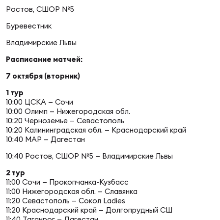
Фед
Ростов, СШОР №5
регб
Экс
Буревестник
Владимирские Львы
Пер
Расписание матчей:
Фон
7 октября (вторник)
Перв
1 тур
10:00 ЦСКА — Сочи
ПРОГ
10:00 Олимп — Нижегородская обл.
Перв
10:20 Черноземье — Севастополь
10:20 Калининградская обл. — Краснодарский край
10:40 МАР — Дагестан
Ака
Все
10:40 Ростов, СШОР №5 — Владимирские Львы
по р
2 тур
Нов
11:00 Сочи — Прокопчанка-Кузбасс
11:00 Нижегородская обл. — Славянка
11:20 Севастополь — Сокол Ladies
11:20 Краснодарский край — Долгопрудный СШ
ЮНОШ
Зай
11:40 Таганрог — Дагестан