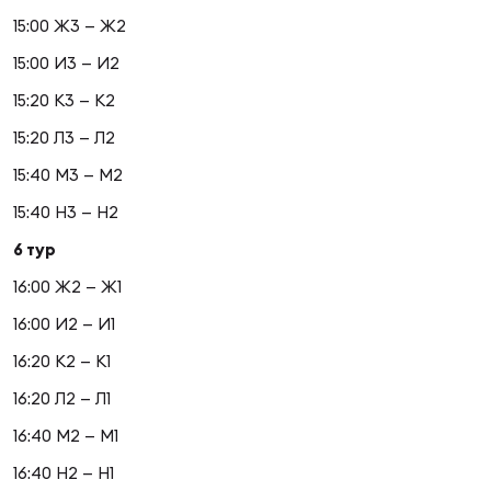
Зак
15:00 Ж3 — Ж2
Перв
15:00 И3 — И2
Пра
15:20 К3 — К2
Пер
15:20 Л3 — Л2
Ант
15:40 М3 — М2
Все
15:40 Н3 — Н2
6 тур
Все
16:00 Ж2 — Ж1
16:00 И2 — И1
16:20 К2 — К1
ДРУГ
16:20 Л2 — Л1
16:40 М2 — М1
Про
16:40 Н2 — Н1
202