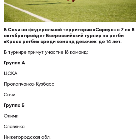
Суп
Поп
Сбо
ОТПРАВИТЬ
Регионы
Выс
Пра
Рус
В Сочи на федеральной территории «Сириус» с 7 по 8
Сборные
октября пройдет Всероссийский турнир по регби
«Краса регби» среди команд девочек до 14 лет.
Лиг
Нац
В турнире примут участие 18 команд:
Антидопинг
ЖЕНС
Группа А
Чем
Кон
ЦСКА
Магазин
Сбо
ком
Прокопчанка-Кузбасс
Сочи
Кубо
Контакты
Сбо
Группа Б
РЕГБИ
Олимп
Высш
Славянка
Ист
Нижегородская обл.