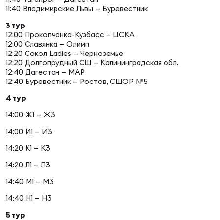
11:40 Владимирские Львы — Буревестник
3 тур
Юно
Еди
12:00 Прокопчанка-Кузбасс — ЦСКА
про
12:00 Славянка — Олимп
12:20 Сокол Ladies — Черноземье
Пер
12:20 Долгопрудный СШ — Калининградская обл.
12:40 Дагестан — МАР
12:40 Буревестник — Ростов, СШОР №5
ОФИЦ
Пер
4 тур
14:00 Ж1 — Ж3
Зал
Пер
14:00 И1 — И3
14:20 К1 — К3
Айд
14:20 Л1 — Л3
Перв
14:40 М1 — М3
Док
14:40 Н1 — Н3
Пер
5 тур