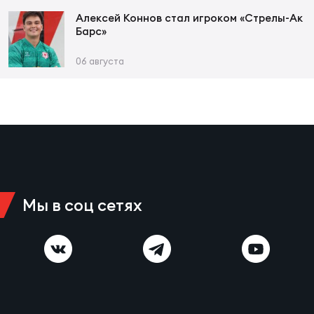
Фед
Алексей Коннов стал игроком «Стрелы-Ак
регб
Барс»
Экс
06 августа
Пер
Фон
Перв
ПРОГ
Перв
Мы в соц сетях
Ака
Все
по р
Нов
ЮНОШ
Зай