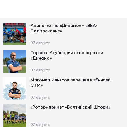
Фин
Цен
Фин
Анонс матча «Динамо» – «ВВА-
Подмосковье»
Дет
07 августа
ЖЕНС
Торнике Акубардия стал игроком
Сту
«Динамо»
Чем
07 августа
Рег
Магомед Ильясов перешел в «Енисей-
стр
СТМ»
Чем
07 августа
Все
Кубо
«Ротор» примет «Балтийский Шторм»
Суд
07 августа