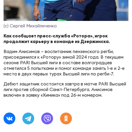
Суп
Поп
Сбо
ОТПРАВИТЬ
Регионы
(с) Сергей Михайличенко
Выс
Пра
Рус
Сборные
Как сообщает пресс-служба «Ротора», игрок
продолжит карьеру в команде из Дзержинска.
Лиг
Нац
Вадим Анисимов – воспитанник пензенского регби,
Антидопинг
ЖЕНС
присоединился к «Ротору» зимой 2024 года. В текущем
сезоне PARI Высшей лиги в составе волгоградцев
отметился 5 попытками и помог команде занять 1-е и 2-е
Чем
Кон
Магазин
места в двух первых турах Высшей лиги по регби-7.
Сбо
ком
Дебют защитник состоится завтра в матче PARI Высшей
лиги против сборной Санкт-Петербурга. Анисимов
Кубо
Контакты
включен в заявку «Химика» под 26-м номером.
Сбо
РЕГБИ
Высш
Ист