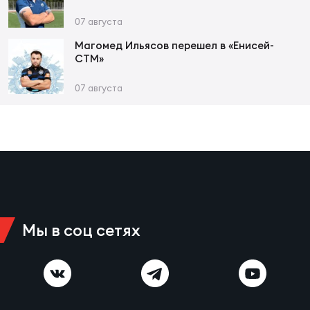
Чем
сне
07 августа
Магомед Ильясов перешел в «Енисей-
СТМ»
Чем
сне
07 августа
Кубо
Муж
Кубо
Жен
Мы в соц сетях