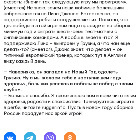
сказать: «Значит так, следующую игру мы проиграем».
Зак
(смеется) Не знаю, зачем наши любимые болельщики
Перв
набрасываются на Лина Джонса. Естественно, он
поддерживает ребят и воодушевляет их. Понятно, что
для победы в этой игре нам надо просидеть на сборах
Пра
минимум год и сыграть шесть-семь тест-матчей с
Пер
английскими командами. А вообще, знаете что? Я
поддерживаю Лина – выиграем у Грузии, а что нам еще
Ант
делать-то? (смеется). Джонс знает, что делает – он
Все
типичный европейский тренер, которых тут в Англии я
вижу каждый день.
— Наверняка, он загадал на Новый Год одолеть
Все
Грузию. Ну а мы желаем тебе в наступившем году
здоровья, больших успехов и побольше побед с твоим
клубом.
— Большое спасибо. Я также желаю вам и всем читателям
здоровья, радости и спокойствия. Тренируйтесь, играйте
ДРУГ
в регби, читайте rugger.info. Пусть в новом году сборная
России порадует нас яркой игрой!
Про
202