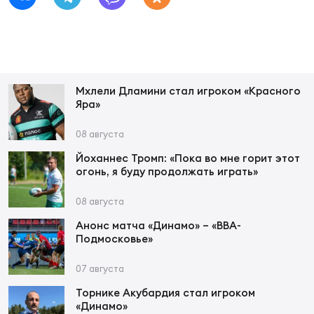
Чем
рег
Мхлели Дламини стал игроком «Красного
Яра»
Чем
рег
08 августа
Йоханнес Тромп: «Пока во мне горит этот
огонь, я буду продолжать играть»
Куб
Муж
08 августа
Анонс матча «Динамо» – «ВВА-
Подмосковье»
Куб
Жен
07 августа
Торнике Акубардия стал игроком
«Динамо»