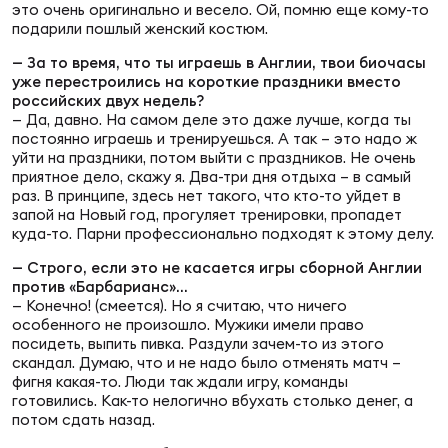
Фед
это очень оригинально и весело. Ой, помню еще кому-то
регб
подарили пошлый женский костюм.
Экс
— За то время, что ты играешь в Англии, твои биочасы
уже перестроились на короткие праздники вместо
Пер
российских двух недель?
— Да, давно. На самом деле это даже лучше, когда ты
Фон
постоянно играешь и тренируешься. А так – это надо ж
уйти на праздники, потом выйти с праздников. Не очень
Перв
приятное дело, скажу я. Два-три дня отдыха – в самый
раз. В принципе, здесь нет такого, что кто-то уйдет в
запой на Новый год, прогуляет тренировки, пропадет
ПРОГ
куда-то. Парни профессионально подходят к этому делу.
Перв
— Строго, если это не касается игры сборной Англии
против «Барбарианс»…
Ака
— Конечно! (смеется). Но я считаю, что ничего
Все
особенного не произошло. Мужики имели право
по р
посидеть, выпить пивка. Раздули зачем-то из этого
Нов
скандал. Думаю, что и не надо было отменять матч –
фигня какая-то. Люди так ждали игру, команды
готовились. Как-то нелогично вбухать столько денег, а
потом сдать назад.
ЮНОШ
Зай