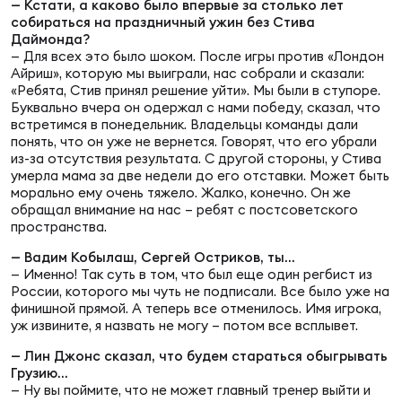
— Кстати, а каково было впервые за столько лет
собираться на праздничный ужин без Стива
Даймонда?
Юно
Еди
— Для всех это было шоком. После игры против «Лондон
про
Айриш», которую мы выиграли, нас собрали и сказали:
«Ребята, Стив принял решение уйти». Мы были в ступоре.
Буквально вчера он одержал с нами победу, сказал, что
Пер
встретимся в понедельник. Владельцы команды дали
понять, что он уже не вернется. Говорят, что его убрали
ОФИЦ
из-за отсутствия результата. С другой стороны, у Стива
умерла мама за две недели до его отставки. Может быть
Пер
морально ему очень тяжело. Жалко, конечно. Он же
обращал внимание на нас – ребят с постсоветского
Зал
пространства.
Пер
— Вадим Кобылаш, Сергей Остриков, ты…
— Именно! Так суть в том, что был еще один регбист из
Айд
России, которого мы чуть не подписали. Все было уже на
Перв
финишной прямой. А теперь все отменилось. Имя игрока,
уж извините, я назвать не могу – потом все всплывет.
Док
— Лин Джонс сказал, что будем стараться обыгрывать
Пер
Грузию…
— Ну вы поймите, что не может главный тренер выйти и