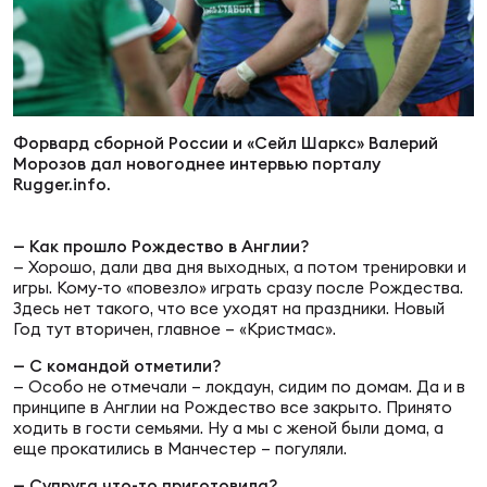
Суп
Поп
Сбо
ОТПРАВИТЬ
Регионы
Выс
Пра
Рус
Сборные
Форвард сборной России и «Сейл Шаркс» Валерий
Морозов дал новогоднее интервью порталу
Лиг
Нац
Rugger.info.
Антидопинг
ЖЕНС
— Как прошло Рождество в Англии?
Чем
Кон
— Хорошо, дали два дня выходных, а потом тренировки и
Магазин
Сбо
ком
игры. Кому-то «повезло» играть сразу после Рождества.
Здесь нет такого, что все уходят на праздники. Новый
Год тут вторичен, главное – «Кристмас».
Кубо
Контакты
Сбо
— С командой отметили?
РЕГБИ
— Особо не отмечали – локдаун, сидим по домам. Да и в
принципе в Англии на Рождество все закрыто. Принято
Высш
ходить в гости семьями. Ну а мы с женой были дома, а
еще прокатились в Манчестер – погуляли.
Ист
— Супруга что-то приготовила?