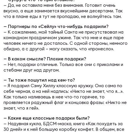
Фин
— Да, не оставила меня без внимания. Готовит очень
вкусно, а еще занимается вкуснейшими десертами. Так
Цен
что в плане еды я тут не пропадаю, не волнуйтесь там.
Фин
— Партнеры по «Сейлу» что-нибудь подарили?
— К сожалению, мой тайный Санта не присутствовал на
Дет
командном праздничном ужине. Так что мне и еще паре
человек ничего не досталось. С одной стороны, немного
ЖЕНС
обидно, а с другой – могу сказать, что «пронесло».
Сту
— В каком смысле? Плохие подарки?
— Нет, подарки отличные. Только все они с приколами и
Чем
стебами друг над другом.
Рег
— Ты тоже пошутил над кем-то?
стр
— Я подарил Сэму Хиллу классную кружку. Она сама по
Чем
себе черная, а на ней надпись: «Никто не знает, что я…».
Как только наливаешь в нее что-то горячее, то
проявляется радужный флаг и концовка фразы: «Никто не
Все
знает, что я гей».
Кубо
— Какие еще классные подарки были?
— Надувная кукла, БДСМ-маска, книга «Как похудеть за
Суд
30 дней» и к ней большую коробку конфет. В общем, все