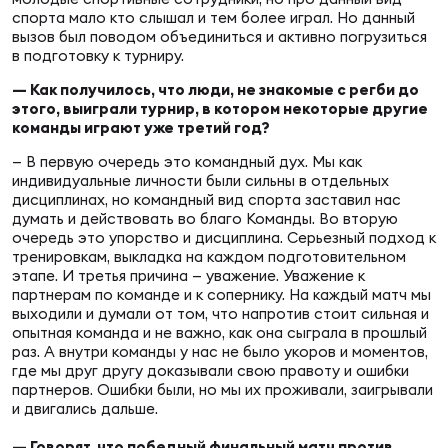
Фед
спорта мало кто слышал и тем более играл. Но данный
регб
вызов был поводом объединиться и активно погрузиться
Экс
в подготовку к турниру.
— Как получилось, что люди, не знакомые с регби до
Пер
этого, выиграли турнир, в котором некоторые другие
Фон
команды играют уже третий год?
— В первую очередь это командный дух. Мы как
Перв
индивидуальные личности были сильны в отдельных
дисциплинах, но командный вид спорта заставил нас
ПРОГ
думать и действовать во благо Команды. Во вторую
очередь это упорство и дисциплина. Серьезный подход к
Перв
тренировкам, выкладка на каждом подготовительном
этапе. И третья причина — уважение. Уважение к
Ака
партнерам по команде и к сопернику. На каждый матч мы
Все
выходили и думали от том, что напротив стоит сильная и
опытная команда и не важно, как она сыграла в прошлый
по р
раз. А внутри команды у нас не было укоров и моментов,
Нов
где мы друг другу доказывали свою правоту и ошибки
партнеров. Ошибки были, но мы их проживали, заигрывали
и двигались дальше.
ЮНОШ
Зай
— Говорят, что победный финальный матч против