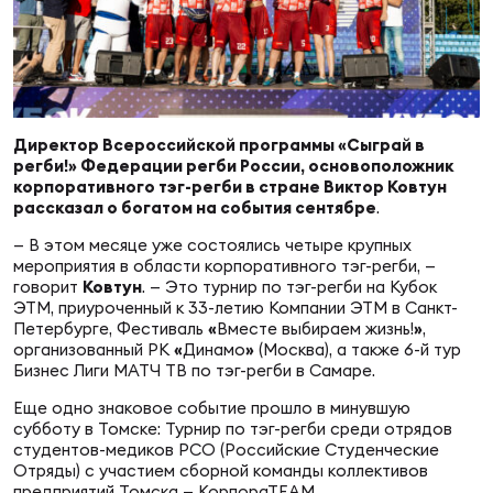
Суп
Поп
Сбо
ОТПРАВИТЬ
Регионы
Выс
Пра
Рус
Сборные
Директор Всероссийской программы «Сыграй в
регби!» Федерации регби России, основоположник
Лиг
Нац
корпоративного тэг-регби в стране Виктор Ковтун
Антидопинг
ЖЕНС
рассказал о богатом на события сентябре
.
— В этом месяце уже состоялись четыре крупных
Чем
Кон
мероприятия в области корпоративного тэг-регби, —
Магазин
Сбо
ком
говорит
Ковтун
. — Это турнир по тэг-регби на Кубок
ЭТМ, приуроченный к 33-летию Компании ЭТМ в Санкт-
Петербурге, Фестиваль
«
Вместе выбираем жизнь!
»
,
Кубо
организованный РК
«
Динамо
»
(Москва), а также 6-й тур
Контакты
Сбо
Бизнес Лиги МАТЧ ТВ по тэг-регби в Самаре.
РЕГБИ
Еще одно знаковое событие прошло в минувшую
Высш
субботу в Томске: Турнир по тэг-регби среди отрядов
студентов-медиков РСО (Российские Студенческие
Ист
Отряды) с участием сборной команды коллективов
предприятий Томска — КорпораТЕАМ.