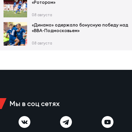
Чем
«Ротором»
сне
08 августа
«Динамо» одержало бонусную победу над
Чем
«ВВА-Подмосковьем»
сне
08 августа
Кубо
Муж
Кубо
Жен
Мы в соц сетях