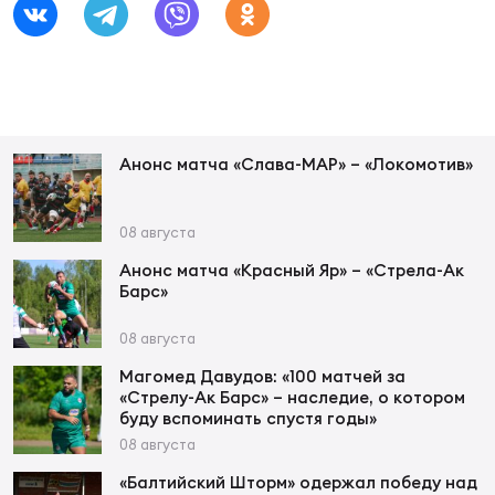
Чем
рег
Анонс матча «Слава-МАР» – «Локомотив»
Чем
рег
08 августа
Анонс матча «Красный Яр» – «Стрела-Ак
Куб
Барс»
Муж
08 августа
Магомед Давудов: «100 матчей за
Куб
«Стрелу-Ак Барс» – наследие, о котором
Жен
буду вспоминать спустя годы»
08 августа
«Балтийский Шторм» одержал победу над