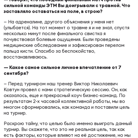
сильной команды ЭТМ Вы доигрывали с травмой. Что
заставляло оставаться на поле, в строю?
Юно
Еди
— На адреналине, другого объяснения у меня нет
про
(улыбается). На тот момент о травме я и не знал, спустя
несколько минут после финального свистка я
Пер
почувствовал болевые ощущения. Были проведены
медицинские обследование и зафиксирован перелом
пальца кисти. Спасибо за беспокойство,
ОФИЦ
восстанавливаюсь.
Пер
— Какое самое сильное личное впечатление от 7
сентября?
Зал
Пер
— Перед турниром наш тренер Виктор Николаевич
Ковтун провел с нами стратегическую сессию. Он, как
оказалось, еще и прекрасный коуч бизнес-команд. По
Айд
результатам 2-х часовой коллективной работы, мы во
Перв
многом сформировались, как команда и поставили цель
на турнир.
Док
Раскрою тайну, что целью было именно выиграть данный
Пер
турнир. Вы скажете, что это не реальная цель, так как
есть факторы, которые влияют на её достижение, но мы