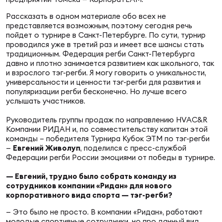
Фин
Рассказать в одном материале обо всех не
Цен
представляется возможным, поэтому сегодня речь
Фин
пойдет о турнире в Санкт-Петербурге. По сути, турнир
проводился уже в третий раз и имеет все шансы стать
традиционным. Федерация регби Санкт-Петербурга
Дет
давно и плотно занимается развитием как школьного, так
и взрослого тэг-регби. Я могу говорить о уникальности,
ЖЕНС
универсальности и ценности тэг-регби для развития и
популяризации регби бесконечно. Но лучше всего
Сту
услышать участников.
Чем
Руководитель группы продаж по направлению HVAC&R
Компании РИДАН и, по совместительству капитан этой
Рег
команды – победителя Турнира Кубок ЭТМ по тэг-регби
стр
—
Евгений Живолуп
, поделился с пресс-службой
Чем
Федерации регби России эмоциями от победы в турнире.
— Евгений, трудно было собрать команду из
Все
сотрудников компании «Ридан» для нового
Кубо
корпоративного вида спорта — тэг-регби?
— Это было не просто. В компании «Ридан», работают
Суд
молодые спортивные сотрудники, но про данный вид