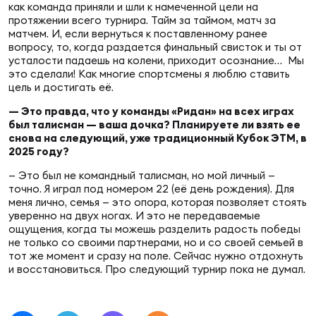
как команда приняли и шли к намеченной цели на
Зак
протяжении всего турнира. Тайм за таймом, матч за
Перв
матчем. И, если вернуться к поставленному ранее
вопросу, то, когда раздается финальный свисток и ты от
Пра
усталости падаешь на колени, приходит осознание… Мы
Пер
это сделали! Как многие спортсмены я люблю ставить
цель и достигать её.
Ант
— Это правда, что у команды «Ридан» на всех играх
Все
был талисман — ваша дочка? Планируете ли взять ее
снова на следующий, уже традиционный Кубок ЭТМ, в
2025 году?
Все
— Это был не командный талисман, но мой личный —
точно. Я играл под номером 22 (её день рождения). Для
меня лично, семья — это опора, которая позволяет стоять
уверенно на двух ногах. И это не передаваемые
ощущения, когда ты можешь разделить радость победы
ДРУГ
не только со своими партнерами, но и со своей семьей в
тот же момент и сразу на поле. Сейчас нужно отдохнуть
и восстановиться. Про следующий турнир пока не думал.
Про
202