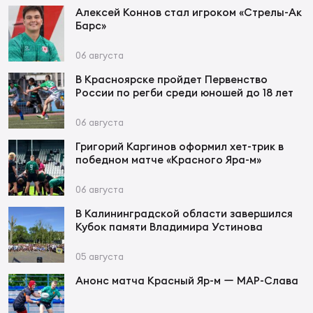
Фин
Алексей Коннов стал игроком «Стрелы-Ак
Барс»
Цен
Фин
06 августа
В Красноярске пройдет Первенство
Дет
России по регби среди юношей до 18 лет
ЖЕНС
06 августа
Сту
Григорий Каргинов оформил хет-трик в
победном матче «Красного Яра-м»
Чем
Рег
06 августа
стр
Чем
В Калининградской области завершился
Кубок памяти Владимира Устинова
Все
05 августа
Кубо
Анонс матча Красный Яр-м ー МАР-Слава
Суд