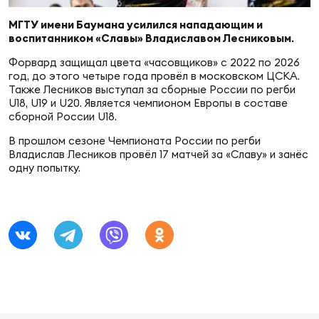
Суп
Поп
Сбо
ОТПРАВИТЬ
МГТУ имени Баумана усилился нападающим и
Регионы
воспитанником «Славы» Владиславом Лесниковым.
Форвард защищал цвета «часовщиков» с 2022 по 2026
Выс
Пра
Рус
год, до этого четыре года провёл в московском ЦСКА.
Сборные
Также Лесников выступал за сборные России по регби
U18, U19 и U20. Является чемпионом Европы в составе
Лиг
Нац
сборной России U18.
Антидопинг
ЖЕНС
В прошлом сезоне Чемпионата России по регби
Владислав Лесников провёл 17 матчей за «Славу» и занёс
Чем
Кон
одну попытку.
Магазин
Сбо
ком
Кубо
Контакты
Сбо
РЕГБИ
Высш
Ист