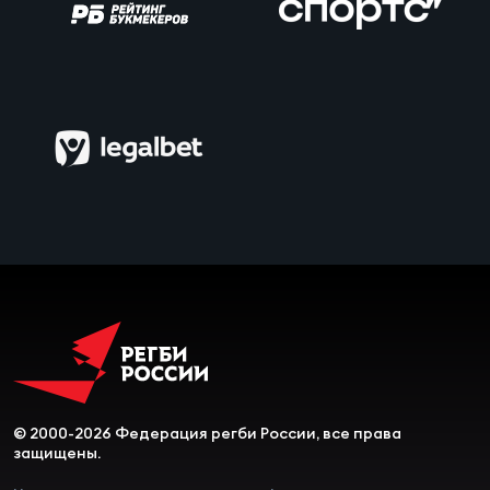
Чем
сне
Чем
сне
Кубо
Муж
Кубо
Жен
© 2000-2026 Федерация регби России, все права
защищены.