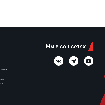
молодежной сборных России.
В числе достижений игрока —
призовые места на
первенстве России…
Мы в соц сетях