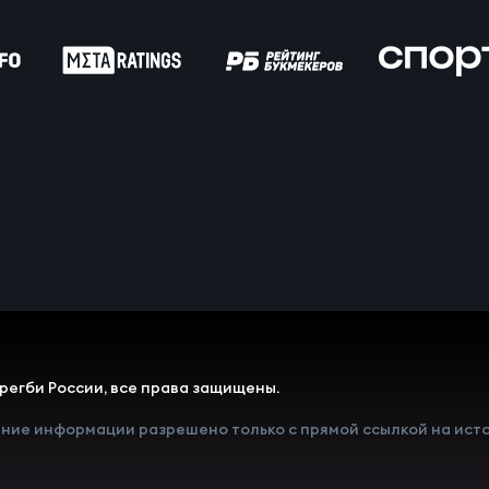
вила регби
венство России U17
икоррупционная политика
российские соревнования U16
российские соревнования U15
ОЕ
регби России, все права защищены.
ект сводного календаря ФРР 2026
ние информации разрешено только с прямой ссылкой на исто
пионат России по пляжному регби. Мужчин