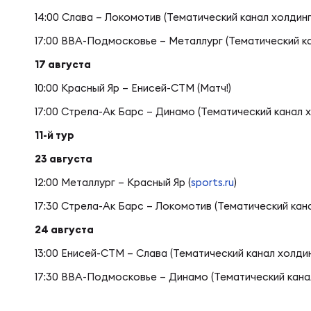
Фин
Цен
14:00 Слава – Локомотив (Тематический канал холдин
17:00 ВВА-Подмосковье – Металлург (Тематический ка
Фин
Дет
17 августа
10:00 Красный Яр – Енисей-СТМ (Матч!)
17:00 Стрела-Ак Барс – Динамо (Тематический канал х
ЖЕНС
Сту
11-й тур
23 августа
Чем
Рег
12:00 Металлург – Красный Яр (
sports.ru
)
17:30 Стрела-Ак Барс – Локомотив (Тематический кана
Чем
Все
24 августа
13:00 Енисей-СТМ – Слава (Тематический канал холдин
Суд
Кубо
17:30 ВВА-Подмосковье – Динамо (Тематический канал