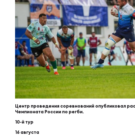
Суп
Поп
Сбо
Регионы
Выс
Пра
Рус
Сборные
Лиг
Нац
Антидопинг
ЖЕНС
Чем
Кон
Магазин
Сбо
Кубо
Контакты
РЕГБИ
Сбо
Центр проведения соревнований опубликовал распи
Чемпионата России по регби.
Высш
Ист
10-й тур
16 августа