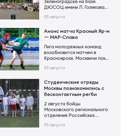
Зеленоградске на базе
ДЮСОЦ имени Л. Голикова
состоялся Кубок памяти
05 августа
Владимира Сергеевича
Устинова. В соревнованиях
приняли участие более 20
Анонс матча Красный Яр-м
команд в трех возрастных
ー МАР-Слава
категориях. Итоги турнира
Лига молодежных команд
Мальчики и девочки до 12 лет
возобновится матчем в
(2015–2016 г. р.): Мальчики и
Красноярске. Москвичи пока
девочки до 14 лет (2013–2014
возглавляют турнирную
г. р.): Юноши и девушки до 16…
05 августа
таблицу, имея в своем активе
20 очков после 6 матчей.
Красноярцы занимают 4-е
Студенческие отряды
место, у них 13 очков в тех же
Москвы познакомились с
6 матчах. В игре первого
бесконтактным регби
круга «МАР-Слава» одержала
2 августа бойцы
уверенную победу 43:14.
Московского регионального
Красный Яр-м – МАР-Слава 6
отделения Российских
августа 11:00 Красноярск,
студенческих отрядов
стадион «Красный Яр» Судья…
05 августа
приняли участие в Фестивале
народных игр трудового