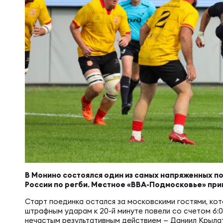
Суп
Поп
Сбо
Регионы
Выс
Пра
Рус
Сборные
Лиг
Нац
Антидопинг
ЖЕНС
Чем
Кон
Магазин
Сбо
Кубо
Контакты
РЕГБИ
Сбо
В Монино состоялся один из самых напряженных п
России по регби. Местное «ВВА-Подмосковье» пр
Высш
Ист
Старт поединка остался за московскими гостями, ко
штрафным ударам к 20-й минуте повели со счетом 6:0
нечастым результативным действием — Даниил Крылат