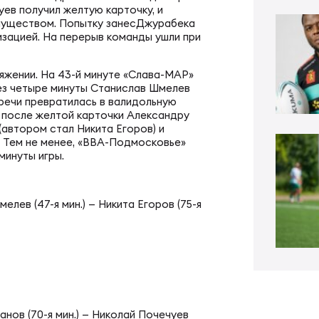
ал ФРЛ «Трудовые резервы»
ев получил желтую карточку, и
тр проведения соревнований
имуществом. Попытку занесДжурабека
изацией. На перерыв команды ушли при
ал ФРЛ-7
ско-юношеское регби
яжении. На 43-й минуте «Слава-МАР»
ез четыре минуты Станислав Шмелев
тречи превратилась в валидольную
е после желтой карточки Александру
КИЕ
денческое регби
(автором стал Никита Егоров) и
. Тем не менее, «ВВА-Подмосковье»
минуты игры.
пионат России по регби
би в армии и силовых структурах
елев (47-я мин.) — Никита Егоров (75-я
пионат России по регби-7
российская коллегия судей
ьи
к России по регби-7
нов (70-я мин.) — Николай Почечуев