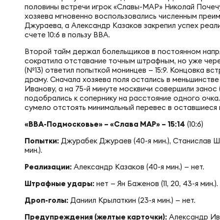
Фин
половины встречи игрок «Славы-МАР» Николай Почечу
Цен
хозяева мгновенно воспользовались численным пре
Джураева, а Александр Казаков закрепил успех реал
Фин
счете 10:6 в пользу ВВА.
Дет
Второй тайм держал болельщиков в постоянном напр
сократила отставание точным штрафным, но уже чер
(№13) ответил попыткой монинцев — 15:9. Концовка вс
драму. Сначала хозяева поля остались в меньшинств
ЖЕНС
Сту
Иванову, а на 75-й минуте москвичи совершили занос 
подобрались к сопернику на расстояние одного очка
сумело отстоять минимальный перевес в оставшиеся 
Чем
Рег
«ВВА-Подмосковье» – «Слава МАР» – 15:14
(10:6)
Попытки:
Джурабек Джураев (40-я мин.), Станислав Шм
Чем
Все
мин.).
Реализации:
Александр Казаков (40-я мин.) — нет.
Штрафные удары:
нет — Ян Баженов (11, 20, 43-я мин.).
Суд
Кубо
Дроп-голы:
Даниил Крылаткин (23-я мин.) — нет.
Предупреждения (желтые карточки):
Александр Ива