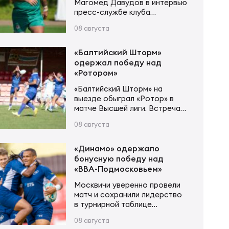
Магомед Давудов в интервью
пресс-службе клуба
рассказал о предстоящем
08 августа
100-м матче за казанскую
команду, самых ярких
моментах своего пути и
«Балтийский Шторм»
становлении «Стрелы-Ак
одержал победу над
Барс». – Матч против
«Ротором»
«Красного Яра» станет для
«Балтийский Шторм» на
тебя 100-м за «Стрелу-Ак
выезде обыграл «Ротор» в
Барс». Какие эмоции сейчас
матче Высшей лиги. Встреча в
испытываешь? – Эмоций пока,
Волгограде завершилась со
если честно, не так много.
08 августа
счётом 59:24 в пользу
Думаю, их будет гораздо
калининградской команды.
больше…
Гости открыли счёт уже на
«Динамо» одержало
четвёртой минуте — первую
бонусную победу над
попытку встречи занёс Павел
«ВВА-Подмосковьем»
Жиляев. Однако после этого
Москвичи уверенно провели
инициативу перехватил
матч и сохранили лидерство
«Ротор». На 25-й минуте
в турнирной таблице
Роман Завьялов сравнял счёт,
чемпионата России по регби.
а спустя две минуты Виктор
08 августа
«Динамо» с первых минут
Тельнов вывел…