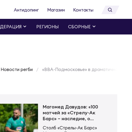
Антидопинг
Магазин
Контакты
ДЕРАЦИЯ
РЕГИОНЫ
СБОРНЫЕ
Новости регби
«ВВА-Подмосковье» в драматичном матч
Магомед Давудов: «100
матчей за «Стрелу-Ак
Барс» – наследие, о
котором буду вспоминать
Столб «Стрелы-Ак Барс»
спустя годы»