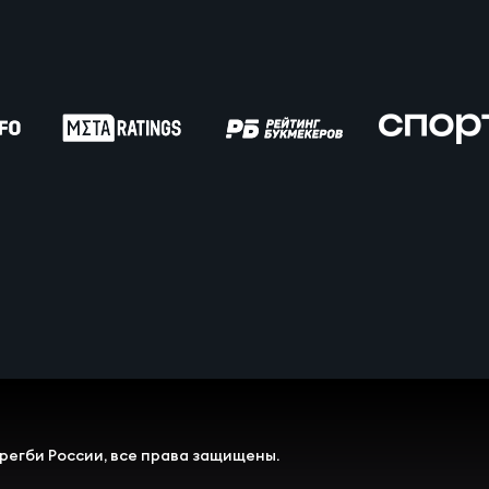
вила регби
венство России U17
икоррупционная политика
российские соревнования U16
российские соревнования U15
ОЕ
ект сводного календаря ФРР 2026
регби России, все права защищены.
пионат России по пляжному регби. Мужчин