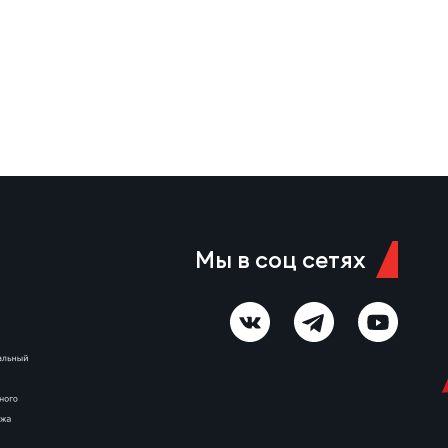
Какие эмоции испытываешь
перед этим событием? —
Прежде всего, я немного
удивлен, что достиг этой
отметки. Но в…
Мы в соц сетях