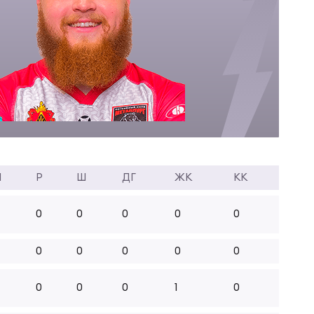
П
Р
Ш
ДГ
ЖК
КК
0
0
0
0
0
0
0
0
0
0
0
0
0
1
0