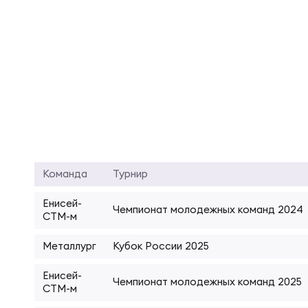
Суп
Поп
Сбо
Регионы
Выс
Пра
Рус
Сборные
Лиг
Нац
Антидопинг
ЖЕНС
Чем
Кон
Магазин
Команда
Турнир
Сбо
Енисей-
Кубо
Чемпионат молодежных команд 2024
СТМ-м
Контакты
РЕГБИ
Сбо
Металлург
Кубок России 2025
Высш
Ист
Енисей-
Чемпионат молодежных команд 2025
СТМ-м