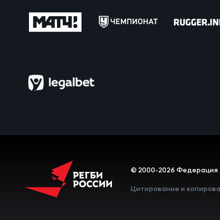
Юно
Еди
Пер
ОФИЦ
Пер
Зал
Пер
Айд
Перв
Док
© 2000-2026 Федерация 
Пер
Зак
Цитирование и копирова
Перв