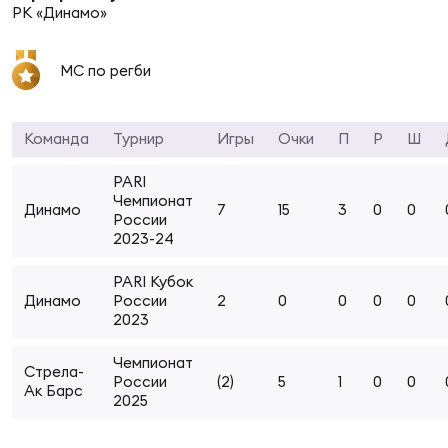
Фин
РК «Динамо»
Цен
Фин
МС по регби
Дет
Команда
Турнир
Игры
Очки
П
Р
Ш
ЖЕНС
PARI
Сту
Чемпионат
Динамо
7
15
3
0
0
России
Чем
2023-24
Рег
PARI Кубок
стр
Динамо
России
2
0
0
0
0
Чем
2023
Все
Чемпионат
Стрела-
Кубо
России
(2)
5
1
0
0
Ак Барс
2025
Суд