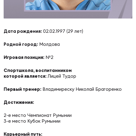
Суп
Поп
Сбо
ОТПРАВИТЬ
Регионы
Выс
Пра
Рус
Дата рождения:
02.02.1997 (29 лет)
Сборные
Родной город:
Молдова
Лиг
Нац
Антидопинг
ЖЕНС
Игровая позиция:
№2
Спортшкола, воспитанником
Чем
Кон
Магазин
которой является:
Лицей Тудор
Сбо
ком
Первый тренер:
Владимиреску Николай Брагоренко
Кубо
Контакты
Сбо
Достижения:
РЕГБИ
Высш
2-е место Чемпионат Румынии
3-е место Кубок Румынии
Ист
Карьерный путь: