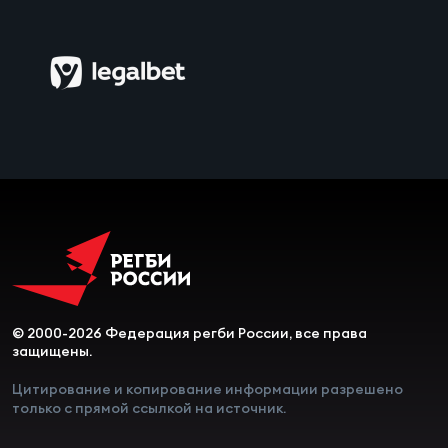
Чем
сне
Чем
сне
Кубо
Муж
Кубо
Жен
© 2000-2026 Федерация регби России, все права
защищены.
Цитирование и копирование информации разрешено
только с прямой ссылкой на источник.