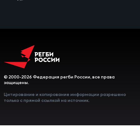
Чем
рег
Чем
рег
© 2000-2026 Федерация регби России, все права
Куб
защищены.
Муж
Цитирование и копирование информации разрешено
только с прямой ссылкой на источник.
Куб
Жен