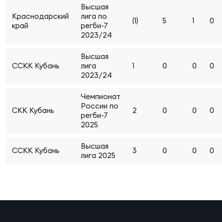
Высшая
Суп
Поп
Сбо
ОТПРАВИТЬ
Краснодарский
лига по
Регионы
(1)
5
1
0
край
регби-7
2023/24
Выс
Пра
Рус
Сборные
Высшая
ССКК Кубань
лига
1
0
0
0
2023/24
Лиг
Нац
Антидопинг
ЖЕНС
Чемпионат
России по
СКК Кубань
2
0
0
0
Чем
Кон
регби-7
Магазин
2025
Сбо
ком
Высшая
Кубо
ССКК Кубань
3
0
0
0
лига 2025
Контакты
Сбо
РЕГБИ
Высш
Ист