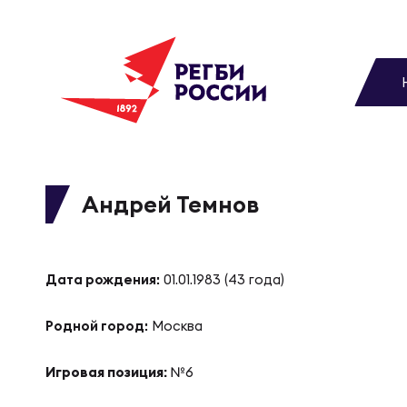
До
Новости
Вы
МУЖС
ВИДЕ
УПРА
МУЖС
Матчи
Андрей Темнов
Чем
Цел
Сбо
Турниры
ФОТО
Дата рождения:
01.01.1983 (43 года)
Куб
Стр
Сбо
Медиа
Родной город:
Москва
ЖУРНА
Спа
Выс
Сбо
Игровая позиция:
№6
Федерация