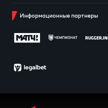
Пра
Пер
Информационные партнеры
Ант
Все
Все
ДРУГ
Про
Чем