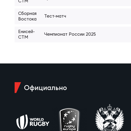
Фед
Экс
СТМ
Сборная
Тест-матч
Востока
Пер
Фон
Енисей-
Чемпионат России 2025
СТМ
Перв
ПРОГ
Перв
Ака
Все
Официально
Нов
ЮНОШ
Зай