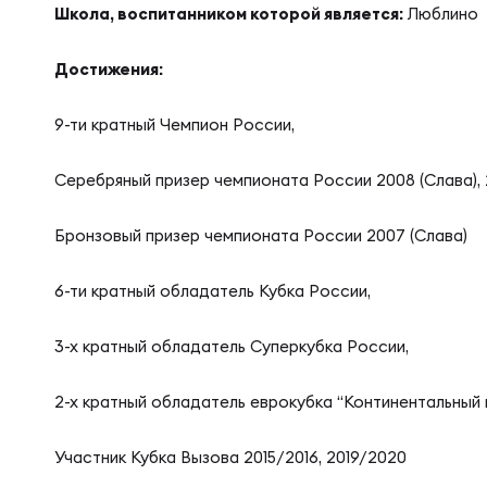
Школа, воспитанником которой является:
Люблино
Суп
Поп
Сбо
Регионы
Достижения:
Выс
Пра
Рус
Сборные
9-ти кратный Чемпион России,
Лиг
Нац
Серебряный призер чемпионата России 2008 (Слава), 20
Антидопинг
ЖЕНС
Бронзовый призер чемпионата России 2007 (Слава)
Чем
Кон
Магазин
Сбо
6-ти кратный обладатель Кубка России,
Кубо
3-х кратный обладатель Суперкубка России,
Контакты
РЕГБИ
Сбо
2-х кратный обладатель еврокубка “Континентальный 
Высш
Ист
Участник Кубка Вызова 2015/2016, 2019/2020