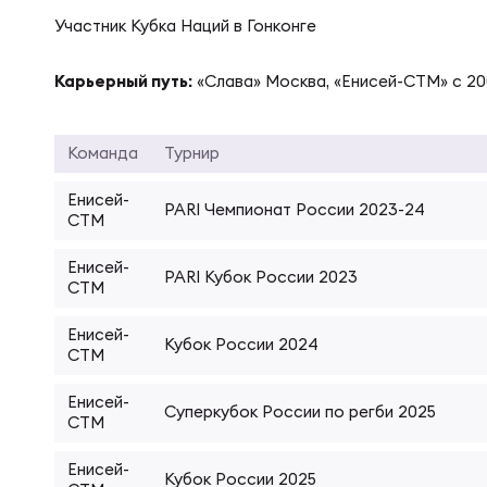
Фин
Цен
Участник Кубка Наций в Гонконге
Фин
Карьерный путь:
«Слава» Москва, «Енисей-СТМ» с 20
Дет
Команда
Турнир
ЖЕНС
Сту
Енисей-
PARI Чемпионат России 2023-24
СТМ
Чем
Рег
Енисей-
PARI Кубок России 2023
СТМ
Чем
Все
Енисей-
Кубок России 2024
СТМ
Енисей-
Суд
Кубо
Суперкубок России по регби 2025
СТМ
Енисей-
Кубок России 2025