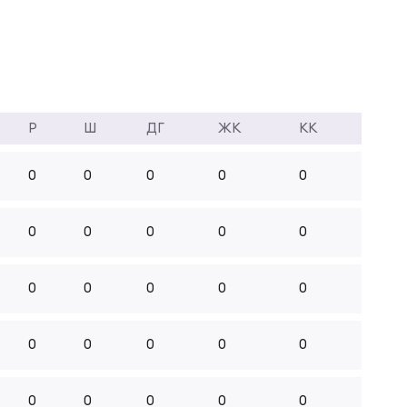
Р
Ш
ДГ
ЖК
КК
0
0
0
0
0
0
0
0
0
0
0
0
0
0
0
0
0
0
0
0
0
0
0
0
0