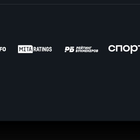
вила регби
венство России U17
икоррупционная политика
российские соревнования U16
российские соревнования U15
ОЕ
ект сводного календаря ФРР 2026
пионат России по пляжному регби. Мужчин