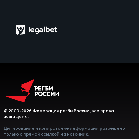
Чем
сне
Чем
сне
Кубо
Муж
Кубо
Жен
© 2000-2026 Федерация регби России, все права
защищены.
Цитирование и копирование информации разрешено
только с прямой ссылкой на источник.