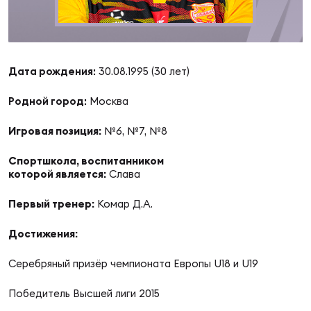
Суп
Поп
Сбо
ОТПРАВИТЬ
Регионы
Выс
Пра
Рус
Дата рождения:
30.08.1995 (30 лет)
Сборные
Родной город:
Москва
Лиг
Нац
Антидопинг
ЖЕНС
Игровая позиция:
№6, №7, №8
Спортшкола, воспитанником
Чем
Кон
Магазин
которой является:
Слава
Сбо
ком
Первый тренер:
Комар Д.А.
Кубо
Контакты
Сбо
Достижения:
РЕГБИ
Высш
Серебряный призёр чемпионата Европы U18 и U19
Победитель Высшей лиги 2015
Ист