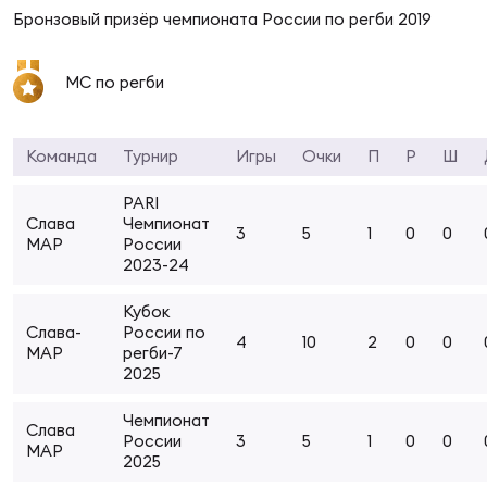
Фин
Бронзовый призёр чемпионата России по регби 2019
Цен
Фин
МС по регби
Дет
Команда
Турнир
Игры
Очки
П
Р
Ш
ЖЕНС
PARI
Сту
Слава
Чемпионат
3
5
1
0
0
МАР
России
Чем
2023-24
Рег
стр
Кубок
Чем
Слава-
России по
4
10
2
0
0
МАР
регби-7
2025
Все
Кубо
Чемпионат
Слава
России
3
5
1
0
0
МАР
2025
Суд