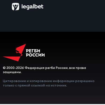
Зак
Перв
Пра
Пер
Ант
Все
Все
© 2000-2026 Федерация регби России, все права
защищены.
ДРУГ
Цитирование и копирование информации разрешено
только с прямой ссылкой на источник.
Про
202