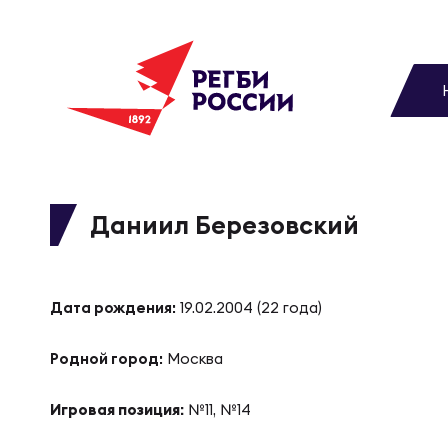
До
Новости
Вы
МУЖС
ВИДЕ
УПРА
МУЖС
Матчи
Даниил Березовский
Чем
Цел
Сбо
Турниры
ФОТО
Дата рождения:
19.02.2004 (22 года)
Куб
Стр
Сбо
Медиа
Родной город:
Москва
ЖУРНА
Спа
Выс
Сбо
Игровая позиция:
№11, №14
Федерация