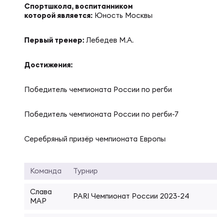
Спортшкола, воспитанником
Суп
Поп
Сбо
которой является:
Юность Москвы
Регионы
Первый тренер:
Лебедев М.А.
Выс
Пра
Рус
Сборные
Достижения:
Лиг
Нац
Антидопинг
Победитель чемпионата России по регби
ЖЕНС
Чем
Кон
Победитель чемпионата России по регби-7
Магазин
Сбо
Серебряный призёр чемпионата Европы
Кубо
Контакты
РЕГБИ
Сбо
Команда
Турнир
Высш
Слава
Ист
PARI Чемпионат России 2023-24
МАР