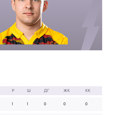
Р
Ш
ДГ
ЖК
КК
1
1
0
0
0