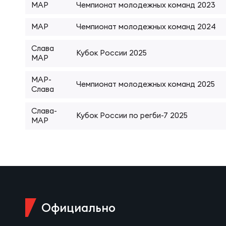
Фин
МАР
Чемпионат молодежных команд 2023
Цен
МАР
Чемпионат молодежных команд 2024
Фин
Дет
Слава
Кубок России 2025
МАР
МАР-
ЖЕНС
Сту
Чемпионат молодежных команд 2025
Слава
Слава-
Кубок России по регби-7 2025
Чем
Рег
МАР
Чем
Все
Суд
Кубо
Официально