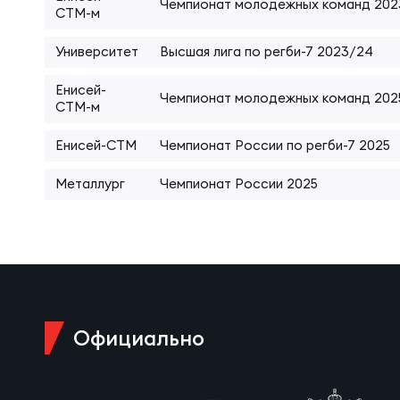
Чемпионат молодежных команд 202
СТМ-м
Суп
Поп
Сбо
Регионы
Университет
Высшая лига по регби-7 2023/24
Выс
Пра
Рус
Енисей-
Сборные
Чемпионат молодежных команд 202
СТМ-м
Лиг
Нац
Енисей-СТМ
Чемпионат России по регби-7 2025
Антидопинг
ЖЕНС
Металлург
Чемпионат России 2025
Чем
Кон
Магазин
Сбо
Кубо
Контакты
РЕГБИ
Сбо
Официально
Высш
Ист