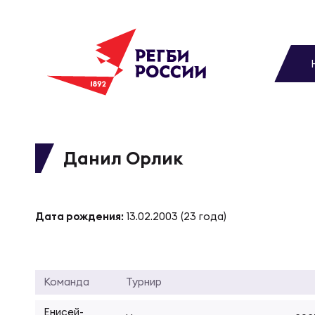
До
Новости
Вы
МУЖС
ВИДЕ
УПРА
МУЖС
Матчи
Данил Орлик
Чем
Цел
Сбо
Турниры
ФОТО
Дата рождения:
13.02.2003 (23 года)
Куб
Стр
Сбо
Медиа
ЖУРНА
Спа
Выс
Сбо
Команда
Турнир
Федерация
Енисей-