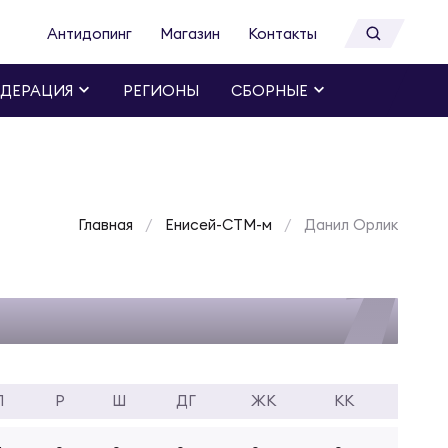
Антидопинг
Магазин
Контакты
ДЕРАЦИЯ
РЕГИОНЫ
СБОРНЫЕ
Главная
Енисей-СТМ-м
Данил Орлик
П
Р
Ш
ДГ
ЖК
КК