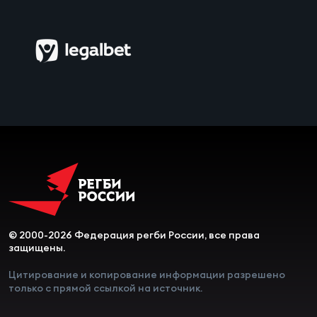
Зак
Перв
Пра
Пер
Ант
Все
Все
© 2000-2026 Федерация регби России, все права
ДРУГ
защищены.
Цитирование и копирование информации разрешено
только с прямой ссылкой на источник.
Про
202