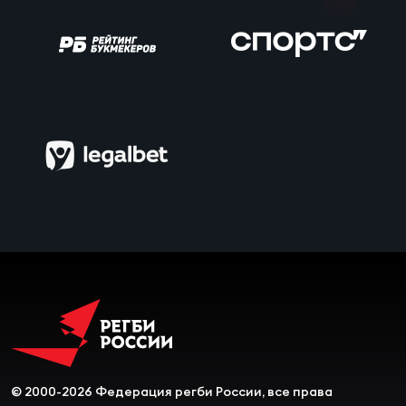
Зак
Перв
Пра
Пер
Ант
Все
Все
ДРУГ
Про
© 2000-2026 Федерация регби России, все права
202