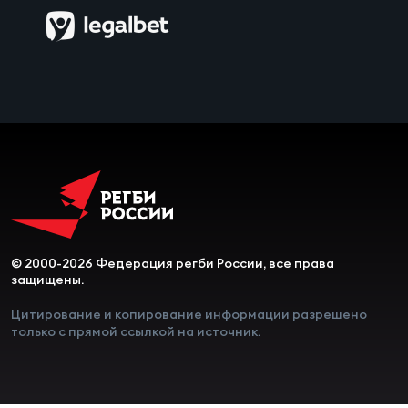
Зак
Перв
Пра
Пер
Ант
Все
Все
© 2000-2026 Федерация регби России, все права
защищены.
ДРУГ
Цитирование и копирование информации разрешено
только с прямой ссылкой на источник.
Про
202