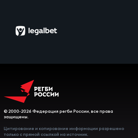
Чем
рег
Чем
рег
Куб
Муж
Куб
© 2000-2026 Федерация регби России, все права
Жен
защищены.
Цитирование и копирование информации разрешено
только с прямой ссылкой на источник.