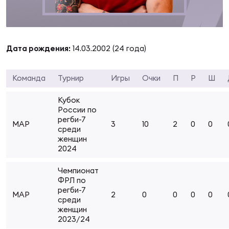
Суп
Поп
Сбо
ОТПРАВИТЬ
Регионы
Выс
Пра
Рус
Дата рождения:
14.03.2002 (24 года)
Сборные
Команда
Турнир
Игры
Очки
П
Р
Ш
Лиг
Нац
Антидопинг
ЖЕНС
Кубок
России по
Чем
Кон
регби-7
МАР
3
10
2
0
0
Магазин
среди
Сбо
ком
женщин
2024
Кубо
Контакты
Сбо
Чемпионат
ФРЛ по
РЕГБИ
регби-7
Высш
МАР
2
0
0
0
0
среди
женщин
Ист
2023/24